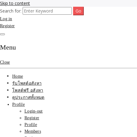
Skip to content
Search for:
รับจ้างโพสขายบ้าน ที่ดิน ไม่มีค่านายหน้า กับบริษัท SEO-AI เน้นติดหน้า
รับจ้างโพสขายบ้าน ที่ดิน
Log in
แรก บริการโพสต์ โปรโมท รับจ้างทำโฆษณา ราคาถูก เว็บขายบ้าน รับโพ
สอสังหา ติดหน้าแรกกูเกิ้ล ทีมงาน บริํษัทใหญ่ รับประกันผลงาน ที่เดียวใน
Register
ติดAI SEO กับบริษัทใหญ่
เมืองไทย ช่วยคุณขายบ้าน อสังหา สินค้าได้จริงๆ ราคาถูกและดี มีอยู่จริง
รับจ้างทำโฆษณา สินค้า
Menu
บ้านที่ดิน ราคา ถูกและดี
Close
ที่สุด บริการ โปรโมท
Home
โฆษณารับโพสอสังหา ทีม
รับโพสต์อสังหา
โพสต์ฟรี อสังหา
งาน บริํษัทใหญ่ เว็บขาย
ดูประกาศทั้งหมด
Profile
บ้าน คุณภาพอันดับ1
Login-out
Register
SEOขายบ้าน
Profile
Members