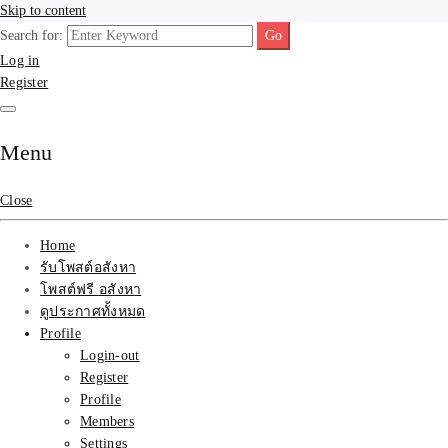
Skip to content
Search for:
รับจ้างโพสขายบ้าน ที่ดิน
รับจ้างโพสขายบ้าน ที่ดิน ไม่มีค่านายหน้า กับบริษัท SEO-AI เน้นติดหน้า
Log in
แรก บริการโพสต์ โปรโมท รับจ้างทำโฆษณา ราคาถูก เว็บขายบ้าน รับโพ
Register
สอสังหา ติดหน้าแรกกูเกิ้ล ทีมงาน บริํษัทใหญ่ รับประกันผลงาน ที่เดียวใน
ติดAI SEO กับบริษัทใหญ่
เมืองไทย ช่วยคุณขายบ้าน อสังหา สินค้าได้จริงๆ ราคาถูกและดี มีอยู่จริง
รับจ้างทำโฆษณา สินค้า
Menu
บ้านที่ดิน ราคา ถูกและดี
Close
ที่สุด บริการ โปรโมท
Home
รับโพสต์อสังหา
โฆษณารับโพสอสังหา ทีม
โพสต์ฟรี อสังหา
ดูประกาศทั้งหมด
งาน บริํษัทใหญ่ เว็บขาย
Profile
Login-out
บ้าน คุณภาพอันดับ1
Register
Profile
SEOขายบ้าน
Members
Settings