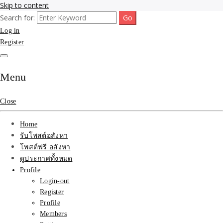
Skip to content
Search for:
รับจ้างโพสขายบ้าน ที่ดิน ไม่มีค่านายหน้า กับบริษัท SEO-AI เน้นติดหน้า
รับจ้างโพสขายบ้าน ที่ดิน
Log in
แรก บริการโพสต์ โปรโมท รับจ้างทำโฆษณา ราคาถูก เว็บขายบ้าน รับโพ
สอสังหา ติดหน้าแรกกูเกิ้ล ทีมงาน บริํษัทใหญ่ รับประกันผลงาน ที่เดียวใน
Register
ติดAI SEO กับบริษัทใหญ่
เมืองไทย ช่วยคุณขายบ้าน อสังหา สินค้าได้จริงๆ ราคาถูกและดี มีอยู่จริง
รับจ้างทำโฆษณา สินค้า
Menu
บ้านที่ดิน ราคา ถูกและดี
Close
ที่สุด บริการ โปรโมท
Home
โฆษณารับโพสอสังหา ทีม
รับโพสต์อสังหา
โพสต์ฟรี อสังหา
งาน บริํษัทใหญ่ เว็บขาย
ดูประกาศทั้งหมด
Profile
บ้าน คุณภาพอันดับ1
Login-out
Register
SEOขายบ้าน
Profile
Members