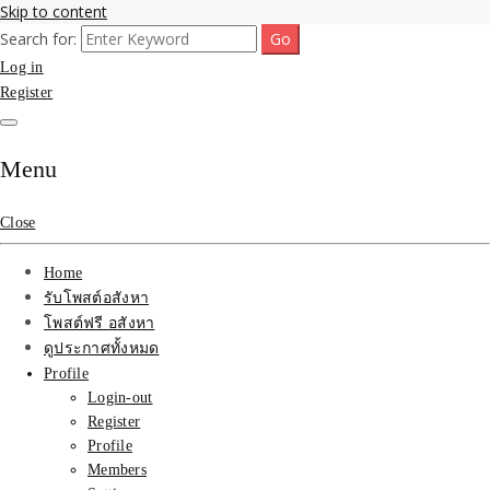
Skip to content
Search for:
รับจ้างโพสขายบ้าน ที่ดิน ไม่มีค่านายหน้า กับบริษัท SEO-AI เน้นติดหน้า
รับจ้างโพสขายบ้าน ที่ดิน
Log in
แรก บริการโพสต์ โปรโมท รับจ้างทำโฆษณา ราคาถูก เว็บขายบ้าน รับโพ
สอสังหา ติดหน้าแรกกูเกิ้ล ทีมงาน บริํษัทใหญ่ รับประกันผลงาน ที่เดียวใน
Register
ติดAI SEO กับบริษัทใหญ่
เมืองไทย ช่วยคุณขายบ้าน อสังหา สินค้าได้จริงๆ ราคาถูกและดี มีอยู่จริง
รับจ้างทำโฆษณา สินค้า
Menu
บ้านที่ดิน ราคา ถูกและดี
Close
ที่สุด บริการ โปรโมท
Home
โฆษณารับโพสอสังหา ทีม
รับโพสต์อสังหา
โพสต์ฟรี อสังหา
งาน บริํษัทใหญ่ เว็บขาย
ดูประกาศทั้งหมด
Profile
บ้าน คุณภาพอันดับ1
Login-out
Register
SEOขายบ้าน
Profile
Members