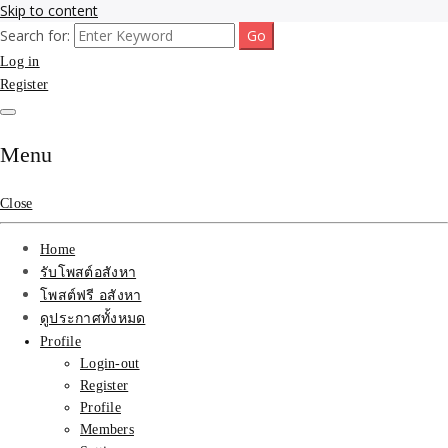
Skip to content
Search for:
รับจ้างโพสขายบ้าน ที่ดิน ไม่มีค่านายหน้า กับบริษัท SEO-AI เน้นติดหน้า
รับจ้างโพสขายบ้าน ที่ดิน
Log in
แรก บริการโพสต์ โปรโมท รับจ้างทำโฆษณา ราคาถูก เว็บขายบ้าน รับโพ
สอสังหา ติดหน้าแรกกูเกิ้ล ทีมงาน บริํษัทใหญ่ รับประกันผลงาน ที่เดียวใน
Register
ติดAI SEO กับบริษัทใหญ่
เมืองไทย ช่วยคุณขายบ้าน อสังหา สินค้าได้จริงๆ ราคาถูกและดี มีอยู่จริง
รับจ้างทำโฆษณา สินค้า
Menu
บ้านที่ดิน ราคา ถูกและดี
Close
ที่สุด บริการ โปรโมท
Home
โฆษณารับโพสอสังหา ทีม
รับโพสต์อสังหา
โพสต์ฟรี อสังหา
งาน บริํษัทใหญ่ เว็บขาย
ดูประกาศทั้งหมด
Profile
บ้าน คุณภาพอันดับ1
Login-out
Register
SEOขายบ้าน
Profile
Members