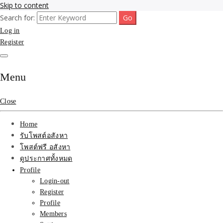
Skip to content
Search for:
รับจ้างโพสขายบ้าน ที่ดิน ไม่มีค่านายหน้า กับบริษัท SEO-AI เน้นติดหน้า
รับจ้างโพสขายบ้าน ที่ดิน
Log in
แรก บริการโพสต์ โปรโมท รับจ้างทำโฆษณา ราคาถูก เว็บขายบ้าน รับโพ
สอสังหา ติดหน้าแรกกูเกิ้ล ทีมงาน บริํษัทใหญ่ รับประกันผลงาน ที่เดียวใน
Register
ติดAI SEO กับบริษัทใหญ่
เมืองไทย ช่วยคุณขายบ้าน อสังหา สินค้าได้จริงๆ ราคาถูกและดี มีอยู่จริง
รับจ้างทำโฆษณา สินค้า
Menu
บ้านที่ดิน ราคา ถูกและดี
Close
ที่สุด บริการ โปรโมท
Home
โฆษณารับโพสอสังหา ทีม
รับโพสต์อสังหา
โพสต์ฟรี อสังหา
งาน บริํษัทใหญ่ เว็บขาย
ดูประกาศทั้งหมด
Profile
บ้าน คุณภาพอันดับ1
Login-out
Register
SEOขายบ้าน
Profile
Members