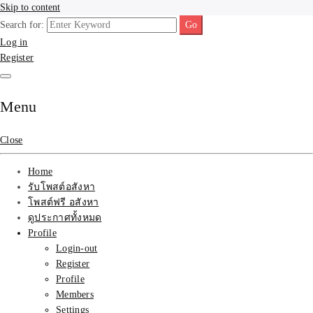
Skip to content
Search for:
รับจ้างโพสขายบ้าน ที่ดิน
รับจ้างโพสขายบ้าน ที่ดิน ไม่มีค่านายหน้า กับบริษัท SEO-AI เน้นติดหน้า
Log in
แรก บริการโพสต์ โปรโมท รับจ้างทำโฆษณา ราคาถูก เว็บขายบ้าน รับโพ
Register
สอสังหา ติดหน้าแรกกูเกิ้ล ทีมงาน บริํษัทใหญ่ รับประกันผลงาน ที่เดียวใน
ติดAI SEO กับบริษัทใหญ่
เมืองไทย ช่วยคุณขายบ้าน อสังหา สินค้าได้จริงๆ ราคาถูกและดี มีอยู่จริง
รับจ้างทำโฆษณา สินค้า
Menu
บ้านที่ดิน ราคา ถูกและดี
Close
ที่สุด บริการ โปรโมท
Home
รับโพสต์อสังหา
โฆษณารับโพสอสังหา ทีม
โพสต์ฟรี อสังหา
ดูประกาศทั้งหมด
งาน บริํษัทใหญ่ เว็บขาย
Profile
Login-out
บ้าน คุณภาพอันดับ1
Register
Profile
SEOขายบ้าน
Members
Settings