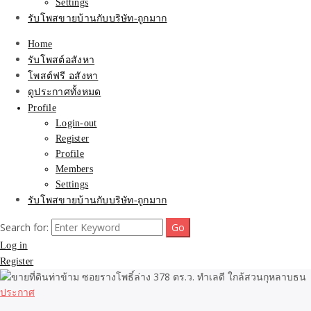
Settings
รับโพสขายบ้านกับบริษัท-ถูกมาก
Home
รับโพสต์อสังหา
โพสต์ฟรี อสังหา
ดูประกาศทั้งหมด
Profile
Login-out
Register
Profile
Members
Settings
รับโพสขายบ้านกับบริษัท-ถูกมาก
Search for:
Log in
Register
ประกาศ