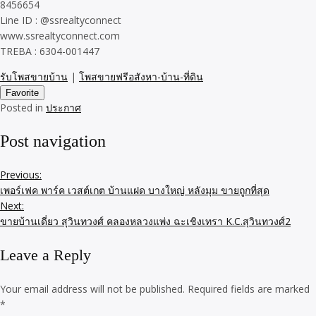
8456654
Line ID : @ssrealtyconnect
www.ssrealtyconnect.com
TREBA : 6304-001447
รับโพสขายบ้าน
|
โพสขายฟรีอสังหา-บ้าน-ที่ดิน
Favorite
Posted in
ประกาศ
Post navigation
Previous:
เพอร์เฟค พาร์ค เวสต์เกต บ้านแฝด บางใหญ่ หลังมุม ขายถูกที่สุด
Next:
ขายบ้านเดี่ยว สุวินทวงศ์ คลองหลวงแพ่ง ฉะเชิงเทรา K.C.สุวินทวงศ์2
Leave a Reply
Your email address will not be published.
Required fields are marked
*