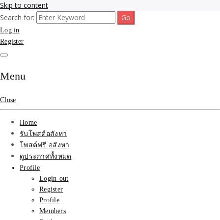
Skip to content
Search for:
รับจ้างโพสขายบ้าน ที่ดิน ไม่มีค่านายหน้า กับบริษัท SEO-AI เน้นติดหน้า
รับจ้างโพสขายบ้าน ที่ดิน
Log in
แรก บริการโพสต์ โปรโมท รับจ้างทำโฆษณา ราคาถูก เว็บขายบ้าน รับโพ
สอสังหา ติดหน้าแรกกูเกิ้ล ทีมงาน บริํษัทใหญ่ รับประกันผลงาน ที่เดียวใน
Register
ติดAI SEO กับบริษัทใหญ่
เมืองไทย ช่วยคุณขายบ้าน อสังหา สินค้าได้จริงๆ ราคาถูกและดี มีอยู่จริง
รับจ้างทำโฆษณา สินค้า
Menu
บ้านที่ดิน ราคา ถูกและดี
Close
ที่สุด บริการ โปรโมท
Home
โฆษณารับโพสอสังหา ทีม
รับโพสต์อสังหา
โพสต์ฟรี อสังหา
งาน บริํษัทใหญ่ เว็บขาย
ดูประกาศทั้งหมด
Profile
บ้าน คุณภาพอันดับ1
Login-out
Register
SEOขายบ้าน
Profile
Members