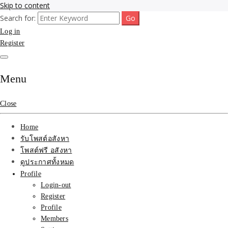
Skip to content
Search for:
รับจ้างโพสขายบ้าน ที่ดิน ไม่มีค่านายหน้า กับบริษัท SEO-AI เน้นติดหน้า
รับจ้างโพสขายบ้าน ที่ดิน
Log in
แรก บริการโพสต์ โปรโมท รับจ้างทำโฆษณา ราคาถูก เว็บขายบ้าน รับโพ
สอสังหา ติดหน้าแรกกูเกิ้ล ทีมงาน บริํษัทใหญ่ รับประกันผลงาน ที่เดียวใน
Register
ติดAI SEO กับบริษัทใหญ่
เมืองไทย ช่วยคุณขายบ้าน อสังหา สินค้าได้จริงๆ ราคาถูกและดี มีอยู่จริง
รับจ้างทำโฆษณา สินค้า
Menu
บ้านที่ดิน ราคา ถูกและดี
Close
ที่สุด บริการ โปรโมท
Home
โฆษณารับโพสอสังหา ทีม
รับโพสต์อสังหา
โพสต์ฟรี อสังหา
งาน บริํษัทใหญ่ เว็บขาย
ดูประกาศทั้งหมด
Profile
บ้าน คุณภาพอันดับ1
Login-out
Register
SEOขายบ้าน
Profile
Members