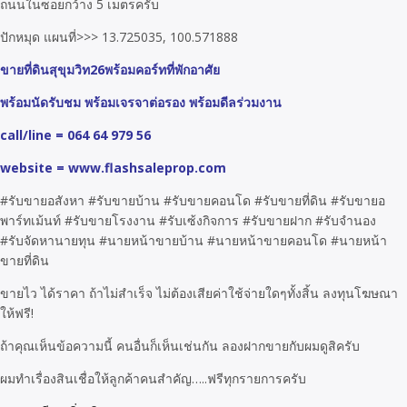
ถนนในซอยกว้าง 5 เมตรครับ
ปักหมุด แผนที่>>> 13.725035, 100.571888
ขายที่ดินสุขุมวิท26พร้อมคอร์ทที่พักอาศัย
พร้อมนัดรับชม พร้อมเจรจาต่อรอง พร้อมดีลร่วมงาน
call/line = 064 64 979 56
website = www.flashsaleprop.com
#รับขายอสังหา #รับขายบ้าน #รับขายคอนโด #รับขายที่ดิน #รับขายอ
พาร์ทเม้นท์ #รับขายโรงงาน #รับเซ้งกิจการ #รับขายฝาก #รับจำนอง
#รับจัดหานายทุน #นายหน้าขายบ้าน #นายหน้าขายคอนโด #นายหน้า
ขายที่ดิน
ขายไว ได้ราคา ถ้าไม่สำเร็จ ไม่ต้องเสียค่าใช้จ่ายใดๆทั้งสิ้น ลงทุนโฆษณา
ให้ฟรี!
ถ้าคุณเห็นข้อความนี้ คนอื่นก็เห็นเช่นกัน ลองฝากขายกับผมดูสิครับ
ผมทำเรื่องสินเชื่อให้ลูกค้าคนสำคัญ…..ฟรีทุกรายการครับ