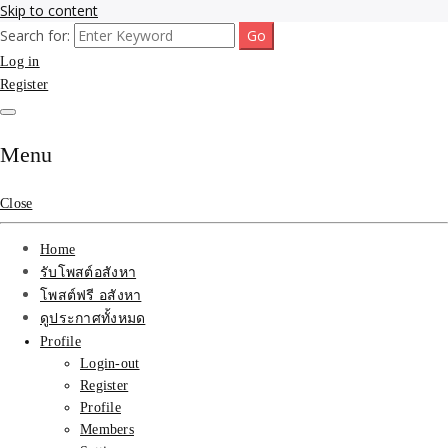
Skip to content
Search for:
รับจ้างโพสขายบ้าน ที่ดิน ไม่มีค่านายหน้า กับบริษัท SEO-AI เน้นติดหน้า
รับจ้างโพสขายบ้าน ที่ดิน
Log in
แรก บริการโพสต์ โปรโมท รับจ้างทำโฆษณา ราคาถูก เว็บขายบ้าน รับโพ
สอสังหา ติดหน้าแรกกูเกิ้ล ทีมงาน บริํษัทใหญ่ รับประกันผลงาน ที่เดียวใน
Register
ติดAI SEO กับบริษัทใหญ่
เมืองไทย ช่วยคุณขายบ้าน อสังหา สินค้าได้จริงๆ ราคาถูกและดี มีอยู่จริง
รับจ้างทำโฆษณา สินค้า
Menu
บ้านที่ดิน ราคา ถูกและดี
Close
ที่สุด บริการ โปรโมท
Home
โฆษณารับโพสอสังหา ทีม
รับโพสต์อสังหา
โพสต์ฟรี อสังหา
งาน บริํษัทใหญ่ เว็บขาย
ดูประกาศทั้งหมด
Profile
บ้าน คุณภาพอันดับ1
Login-out
Register
SEOขายบ้าน
Profile
Members