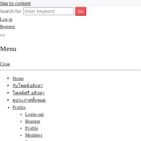
Skip to content
Search for:
รับจ้างโพสขายบ้าน ที่ดิน ไม่มีค่านายหน้า กับบริษัท SEO-AI เน้นติดหน้า
รับจ้างโพสขายบ้าน ที่ดิน
Log in
แรก บริการโพสต์ โปรโมท รับจ้างทำโฆษณา ราคาถูก เว็บขายบ้าน รับโพ
สอสังหา ติดหน้าแรกกูเกิ้ล ทีมงาน บริํษัทใหญ่ รับประกันผลงาน ที่เดียวใน
Register
ติดAI SEO กับบริษัทใหญ่
เมืองไทย ช่วยคุณขายบ้าน อสังหา สินค้าได้จริงๆ ราคาถูกและดี มีอยู่จริง
รับจ้างทำโฆษณา สินค้า
Menu
บ้านที่ดิน ราคา ถูกและดี
Close
ที่สุด บริการ โปรโมท
Home
โฆษณารับโพสอสังหา ทีม
รับโพสต์อสังหา
โพสต์ฟรี อสังหา
งาน บริํษัทใหญ่ เว็บขาย
ดูประกาศทั้งหมด
Profile
บ้าน คุณภาพอันดับ1
Login-out
Register
SEOขายบ้าน
Profile
Members