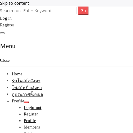
Skip to content
Search for:
รับจ้างโพสขายบ้าน ที่ดิน ไม่มีค่านายหน้า กับบริษัท SEO-AI เน้นติดหน้า
รับจ้างโพสขายบ้าน ที่ดิน
Log in
แรก บริการโพสต์ โปรโมท รับจ้างทำโฆษณา ราคาถูก เว็บขายบ้าน รับโพ
สอสังหา ติดหน้าแรกกูเกิ้ล ทีมงาน บริํษัทใหญ่ รับประกันผลงาน ที่เดียวใน
Register
ติดAI SEO กับบริษัทใหญ่
เมืองไทย ช่วยคุณขายบ้าน อสังหา สินค้าได้จริงๆ ราคาถูกและดี มีอยู่จริง
รับจ้างทำโฆษณา สินค้า
Menu
บ้านที่ดิน ราคา ถูกและดี
Close
ที่สุด บริการ โปรโมท
Home
โฆษณารับโพสอสังหา ทีม
รับโพสต์อสังหา
โพสต์ฟรี อสังหา
งาน บริํษัทใหญ่ เว็บขาย
ดูประกาศทั้งหมด
Profile
บ้าน คุณภาพอันดับ1
Login-out
Register
SEOขายบ้าน
Profile
Members