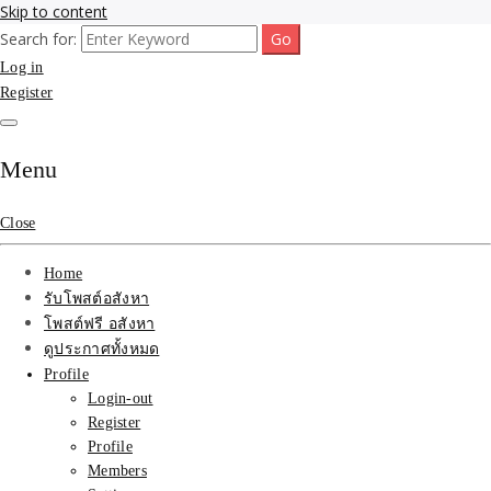
Skip to content
Search for:
รับจ้างโพสขายบ้าน ที่ดิน ไม่มีค่านายหน้า กับบริษัท SEO-AI เน้นติดหน้า
รับจ้างโพสขายบ้าน ที่ดิน
Log in
แรก บริการโพสต์ โปรโมท รับจ้างทำโฆษณา ราคาถูก เว็บขายบ้าน รับโพ
สอสังหา ติดหน้าแรกกูเกิ้ล ทีมงาน บริํษัทใหญ่ รับประกันผลงาน ที่เดียวใน
Register
ติดAI SEO กับบริษัทใหญ่
เมืองไทย ช่วยคุณขายบ้าน อสังหา สินค้าได้จริงๆ ราคาถูกและดี มีอยู่จริง
รับจ้างทำโฆษณา สินค้า
Menu
บ้านที่ดิน ราคา ถูกและดี
Close
ที่สุด บริการ โปรโมท
Home
โฆษณารับโพสอสังหา ทีม
รับโพสต์อสังหา
โพสต์ฟรี อสังหา
งาน บริํษัทใหญ่ เว็บขาย
ดูประกาศทั้งหมด
Profile
บ้าน คุณภาพอันดับ1
Login-out
Register
SEOขายบ้าน
Profile
Members