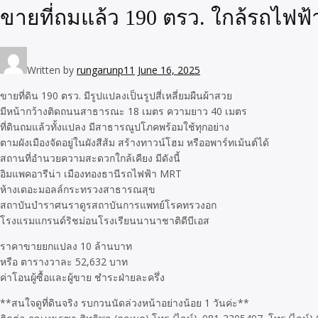
ขายที่ถมแล้ว 190 ตรว. ใกล้รถไฟฟ้
Written by
rungarunp11
June 16, 2025
ขายที่ดิน 190 ตรว. มีรูปแปลงเป็นรูปสี่เหลี่ยมผืนผ้าสวย
มีหน้ากว้างติดถนนสาธารณะ 18 เมตร ความยาว 40 เมตร
ที่ดินถมแล้วทั้งแปลง มีสาธารณูปโภคพร้อมใช้ทุกอย่าง
ตามผังเมืองจัดอยู่ในผังสีส้ม สร้างทาวน์โฮม หรืออพาร์ทเม้นต์ได้
สถานที่อำนวยความสะดวกใกล้เคียง มีดังนี้
อิมแพคอารีน่า เมืองทองธานีรถไฟฟ้า MRT
ห้างเดอะมอลล์กระทรวงสาธารณสุข
สถาบันบำราศนราดูรสถาบันการแพทย์โรคทรวงอก
โรงแรมแกรนด์ริชม่อนโรงเรียนนานาชาติดีบีเอส
ราคาขายยกแปลง 10 ล้านบาท
หรือ ตารางวาละ 52,632 บาท
ค่าโอนผู้ซื้อและผู้ขาย ชำระฝ่ายละครึ่ง
**สนใจดูที่ดินจริง รบกวนนัดล่วงหน้าอย่างน้อย 1 วันค่ะ**