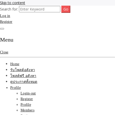
Skip to content
Search for:
รับจ้างโพสขายบ้าน ที่ดิน ไม่มีค่านายหน้า กับบริษัท SEO-AI เน้นติดหน้า
รับจ้างโพสขายบ้าน ที่ดิน
Log in
แรก บริการโพสต์ โปรโมท รับจ้างทำโฆษณา ราคาถูก เว็บขายบ้าน รับโพ
สอสังหา ติดหน้าแรกกูเกิ้ล ทีมงาน บริํษัทใหญ่ รับประกันผลงาน ที่เดียวใน
Register
ติดAI SEO กับบริษัทใหญ่
เมืองไทย ช่วยคุณขายบ้าน อสังหา สินค้าได้จริงๆ ราคาถูกและดี มีอยู่จริง
รับจ้างทำโฆษณา สินค้า
Menu
บ้านที่ดิน ราคา ถูกและดี
Close
ที่สุด บริการ โปรโมท
Home
โฆษณารับโพสอสังหา ทีม
รับโพสต์อสังหา
โพสต์ฟรี อสังหา
งาน บริํษัทใหญ่ เว็บขาย
ดูประกาศทั้งหมด
Profile
บ้าน คุณภาพอันดับ1
Login-out
Register
SEOขายบ้าน
Profile
Members