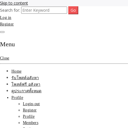
Skip to content
Search for:
รับจ้างโพสขายบ้าน ที่ดิน ไม่มีค่านายหน้า กับบริษัท SEO-AI เน้นติดหน้า
รับจ้างโพสขายบ้าน ที่ดิน
Log in
แรก บริการโพสต์ โปรโมท รับจ้างทำโฆษณา ราคาถูก เว็บขายบ้าน รับโพ
สอสังหา ติดหน้าแรกกูเกิ้ล ทีมงาน บริํษัทใหญ่ รับประกันผลงาน ที่เดียวใน
Register
ติดAI SEO กับบริษัทใหญ่
เมืองไทย ช่วยคุณขายบ้าน อสังหา สินค้าได้จริงๆ ราคาถูกและดี มีอยู่จริง
รับจ้างทำโฆษณา สินค้า
Menu
บ้านที่ดิน ราคา ถูกและดี
Close
ที่สุด บริการ โปรโมท
Home
โฆษณารับโพสอสังหา ทีม
รับโพสต์อสังหา
โพสต์ฟรี อสังหา
งาน บริํษัทใหญ่ เว็บขาย
ดูประกาศทั้งหมด
Profile
บ้าน คุณภาพอันดับ1
Login-out
Register
SEOขายบ้าน
Profile
Members