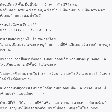
บ้านเดี่ยว 2 ชั้น: พื้นที่ใช้สอยกว้างขวางถึง 374 ตร.ม.
ฟังก์ชันครบครัน: 4 ห้องนอน, 4 ห้องน้ำ, 1 ห้องรับแขก, 1 ห้องครัว พร้อม
ห้องแม่บ้านและห้องน้ำในตัว
**สนใจนัดชม ติดต่อ **
นวล : 087ํ449ํ5653 จุ้ย 084ํ931ํ3233
ทำเลศักยภาพสูง ที่ไม่เป็นสองรองใคร!
ใจกลางเมืองเอก: โครงการหมู่บ้านเก่าแก่ที่มีชื่อเสียงและมีความต้องการสูง
ต่อเนื่อง
แหล่งรวมการศึกษา: ตั้งแต่ระดับอนุบาลจนถึงมหาวิทยาลัย (ม.รังสิต) และ
โรงเรียนนานาชาติชั้นนำในโครงการ
ใกล้แหล่งพักผ่อน: ภายในโครงการมีสนามกอล์ฟถึง 2 สนาม และใกล้แหล่ง
ไลฟ์สไตล์อีกมากมาย
สะดวกสบายทุกการเดินทาง: ใกล้สนามบินดอนเมือง และการคมนาคมที่
เชื่อมต่อกับถนนหลักหลายสาย
ทำเลดีที่เรียกได้ว่า ความมีชีวิตชีวา และ ความสะดวกสบาย ที่มาพร้อมกับ
ความเจริญ ทำให้มูลค่าของที่ดินแห่งนี้มีแต่จะเพิ่มสูงขึ้นในอนาคต!