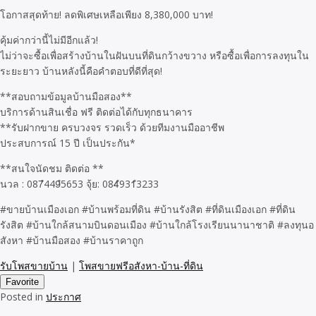
โอกาสสุดท้าย! ลดพิเศษเหลือเพียง 8,380,000 บาท!
คุ้มค่ากว่านี้ไม่มีอีกแล้ว!
ไม่ว่าจะซื้อเพื่อสร้างบ้านในฝันบนที่ดินกว้างขวาง หรือซื้อเพื่อการลงทุนใน
ระยะยาว บ้านหลังนี้คือคำตอบที่ดีที่สุด!
**สอบถามข้อมูลบ้านมือสอง**
บริการด้านสินเชื่อ ฟรี ติดต่อได้กับทุกธนาคาร
**รับฝากขาย ครบวงจร รวดเร็ว ด้วยทีมงานมืออาชีพ
ประสบการณ์ 15 ปี เป็นประกัน*
**สนใจนัดชม ติดต่อ **
นวล : 087ํ449ํ5653 จุ้ย: 084ํ931ํ3233
#ขายบ้านเมืองเอก #บ้านพร้อมที่ดิน #บ้านรังสิต #ที่ดินเมืองเอก #ที่ดิน
รังสิต #บ้านใกล้สนามบินดอนเมือง #บ้านใกล้โรงเรียนนานาชาติ #ลงทุนอ
สังหา #บ้านมือสอง #บ้านราคาถูก
รับโพสขายบ้าน
|
โพสขายฟรีอสังหา-บ้าน-ที่ดิน
Favorite
Posted in
ประกาศ