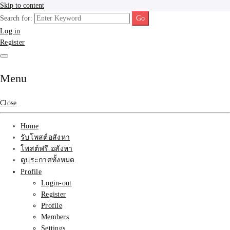
Skip to content
Search for:
รับจ้างโพสขายบ้าน ที่ดิน
รับจ้างโพสขายบ้าน ที่ดิน ไม่มีค่านายหน้า กับบริษัท SEO-AI เน้นติดหน้า
Log in
แรก บริการโพสต์ โปรโมท รับจ้างทำโฆษณา ราคาถูก เว็บขายบ้าน รับโพ
Register
สอสังหา ติดหน้าแรกกูเกิ้ล ทีมงาน บริํษัทใหญ่ รับประกันผลงาน ที่เดียวใน
ติดAI SEO กับบริษัทใหญ่
เมืองไทย ช่วยคุณขายบ้าน อสังหา สินค้าได้จริงๆ ราคาถูกและดี มีอยู่จริง
รับจ้างทำโฆษณา สินค้า
Menu
บ้านที่ดิน ราคา ถูกและดี
Close
ที่สุด บริการ โปรโมท
Home
รับโพสต์อสังหา
โฆษณารับโพสอสังหา ทีม
โพสต์ฟรี อสังหา
ดูประกาศทั้งหมด
งาน บริํษัทใหญ่ เว็บขาย
Profile
Login-out
บ้าน คุณภาพอันดับ1
Register
Profile
SEOขายบ้าน
Members
Settings