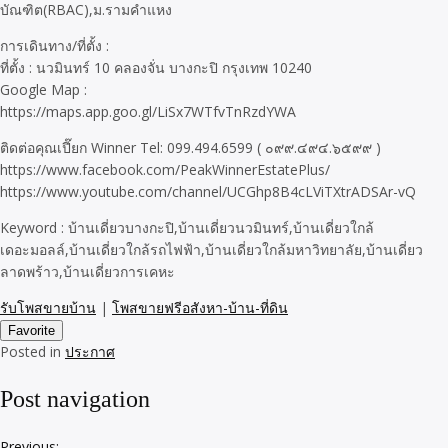
บัณฑิต(RBAC),ม.รามคำแหง
การเดินทาง/ที่ตั้ง :
ที่ตั้ง : นวมินทร์ 10 คลองจั่น บางกะปิ กรุงเทพ 10240
Google Map :
https://maps.app.goo.gl/LiSx7WTfvTnRzdYWA
ติดต่อคุณเปี๊ยก Winner Tel: 099.494.6599 ( ๐๙๙.๔๙๔.๖๕๙๙ )
https://www.facebook.com/PeakWinnerEstatePlus/
https://www.youtube.com/channel/UCGhp8B4cLViTXtrADSAr-vQ
Keyword : บ้านเดี่ยวบางกะปิ,บ้านเดี่ยวนวมินทร์,บ้านเดี่ยวใกล้
เดอะมอลล์,บ้านเดี่ยวใกล้รถไฟฟ้า,บ้านเดี่ยวใกล้มหาวิทยาลัย,บ้านเดี่ยว
ลาดพร้าว,บ้านเดี่ยวการเคหะ
รับโพสขายบ้าน
|
โพสขายฟรีอสังหา-บ้าน-ที่ดิน
Favorite
Posted in
ประกาศ
Post navigation
Previous: