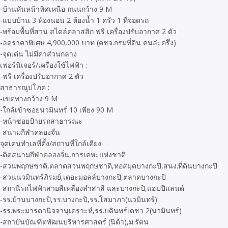
-บ้านหันหน้าทิศเหนือ ถนนกว้าง 9 M
-แบบบ้าน 3 ห้องนอน 2 ห้องน้ำ 1 ครัว 1 ที่จอดรถ
-พร้อมพื้นที่สวน สไตล์คลาสสิก ฟรี เครื่องปรับอากาศ 2 ตัว
-ลดราคาพิเศษ 4,900,000 บาท (คชจ.กรมที่ดิน คนล่ะครึ่ง)
-จุดเด่น ไม่มีค่าส่วนกลาง
เฟอร์นิเจอร์/เครื่องใช้ไฟฟ้า :
-ฟรี เครื่องปรับอากาศ 2 ตัว
สาธารณูปโภค :
-เขตทางกว้าง 9 M
-ใกล้เข้าซอยนวมินทร์ 10 เพียง 90 M
-หน้าซอยป้ายรถสาธารณะ
-สนามกีฬาคลองจั่น
จุดเด่นทำเลที่ตั้ง/สถานที่ใกล้เคียง
-ติดสนามกีฬาคลองจั่น,การเคหะแห่งชาติ
-สวนพฤกษชาติ,ตลาดสวนพฤกษชาติ,หอสมุดบางกะปิ,สนง.ที่ดินบางกะปิ
-สวนนวมินทร์ภิรมย์,เดอะมอลล์บางกะปิ,ตลาดบางกะปิ
-สถานีรถไฟฟ้าสายสีเหลืองลำสาลี และบางกะปิ,แฮปปีแลนด์
-รร.บ้านบางกะปิ,รร.บางกะปิ,รร.โสมาภา(นวมินทร์)
-รร.พระมารดานิจจานุเคราะห์,รร.บดินทร์เดชา 2(นวมินทร์)
-สถาบันบัณฑิตพัฒนบริหารศาสตร์ (นิด้า),ม.รัตน