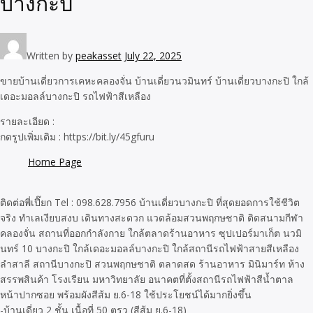
บางกะปิ
Written by
peakasset
July 22, 2025
ขายบ้านเดี่ยวการเคหะคลองจั่น บ้านเดี่ยวนวมินทร์ บ้านเดี่ยวบางกะปิ ใกล้
เดอะมอลล์บางกะปิ รถไฟฟ้าสีเหลือง
รายละเอียด :
กดรูปเพิ่มเติม : https://bit.ly/45gfuru
Home Page
ติดต่อพี่เปี๊ยก Tel : 098.628.7956 บ้านเดี่ยวบางกะปิ ที่สุดยอดการใช้ชีวิต
จริง ทำเลเงียบสงบ เดินทางสะดวก แวดล้อมสวนพฤกษชาติ ติดสนามกีฬา
คลองจั่น สถานที่ออกกำลังกาย ใกล้ตลาดร้านอาหาร ซุปเปอร์มาเก็ต นวมิ
นทร์ 10 บางกะปิ ใกล้เดอะมอลล์บางกะปิ ใกล้สถานีรถไฟฟ้าสายสีเหลือง
ลำสาลี สถานีบางกะปิ สวนพฤกษชาติ ตลาดสด ร้านอาหาร มินิมาร์ท ห้าง
สรรพสินค้า โรงเรียน มหาวิทยาลัย อนาคตที่ตั้งสถานีรถไฟฟ้าสีน้ำตาล
หน้าปากซอย พร้อมผังสีส้ม ย.6-18 ใช้ประโยชน์ได้มากยิ่งขึ้น
-บ้านเดี่ยว 2 ชั้น เนื้อที่ 50 ตรว (สีส้ม ย.6-18)