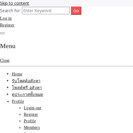
Skip to content
Search for:
รับจ้างโพสขายบ้าน ที่ดิน ไม่มีค่านายหน้า กับบริษัท SEO-AI เน้นติดหน้า
รับจ้างโพสขายบ้าน ที่ดิน
Log in
แรก บริการโพสต์ โปรโมท รับจ้างทำโฆษณา ราคาถูก เว็บขายบ้าน รับโพ
สอสังหา ติดหน้าแรกกูเกิ้ล ทีมงาน บริํษัทใหญ่ รับประกันผลงาน ที่เดียวใน
Register
ติดAI SEO กับบริษัทใหญ่
เมืองไทย ช่วยคุณขายบ้าน อสังหา สินค้าได้จริงๆ ราคาถูกและดี มีอยู่จริง
รับจ้างทำโฆษณา สินค้า
Menu
บ้านที่ดิน ราคา ถูกและดี
Close
ที่สุด บริการ โปรโมท
Home
โฆษณารับโพสอสังหา ทีม
รับโพสต์อสังหา
โพสต์ฟรี อสังหา
งาน บริํษัทใหญ่ เว็บขาย
ดูประกาศทั้งหมด
Profile
บ้าน คุณภาพอันดับ1
Login-out
Register
SEOขายบ้าน
Profile
Members