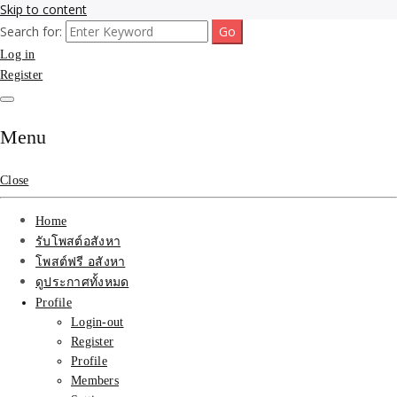
Skip to content
Search for:
รับจ้างโพสขายบ้าน ที่ดิน ไม่มีค่านายหน้า กับบริษัท SEO-AI เน้นติดหน้า
รับจ้างโพสขายบ้าน ที่ดิน
Log in
แรก บริการโพสต์ โปรโมท รับจ้างทำโฆษณา ราคาถูก เว็บขายบ้าน รับโพ
สอสังหา ติดหน้าแรกกูเกิ้ล ทีมงาน บริํษัทใหญ่ รับประกันผลงาน ที่เดียวใน
Register
ติดAI SEO กับบริษัทใหญ่
เมืองไทย ช่วยคุณขายบ้าน อสังหา สินค้าได้จริงๆ ราคาถูกและดี มีอยู่จริง
รับจ้างทำโฆษณา สินค้า
Menu
บ้านที่ดิน ราคา ถูกและดี
Close
ที่สุด บริการ โปรโมท
Home
โฆษณารับโพสอสังหา ทีม
รับโพสต์อสังหา
โพสต์ฟรี อสังหา
งาน บริํษัทใหญ่ เว็บขาย
ดูประกาศทั้งหมด
Profile
บ้าน คุณภาพอันดับ1
Login-out
Register
SEOขายบ้าน
Profile
Members