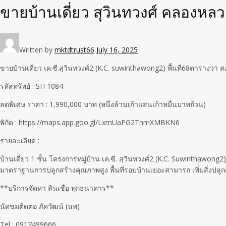
ขายบ้านเดี่ยว สุวินทวงศ์ คลองหลว
Written by
mktdtrust66
July 16, 2025
ขายบ้านเดี่ยว เค.ซี.สุวินทวงศ์2 (K.C. suwinthawong2) พื้นที่68ตารางว
รหัสทรัพย์ : SH 1084
ลดพิเศษ ราคา : 1,990,000 บาท (หนึ่งล้านเก้าแสนเก้าหมื่นบาทถ้วน)
พิกัด : https://maps.app.goo.gl/LxmUaPG2TnmXMBKN6
รายละเอียด :
บ้านเดี่ยว 1 ชั้น โครงการหมู่บ้าน เค.ซี. สุวินทวงศ์2 (K.C. Suwinthawong2
มาตราฐานการปลูกสร้างคุณภาพสูง พื้นที่รอบบ้านเยอะสามารถ เพิ่มสิ่งปลูก
**บริการจัดหา สินเชื่อ ทุกธนาคาร**
นัดชมติดต่อ ภัควัฒน์ (นพ)
Tel : 0917499666