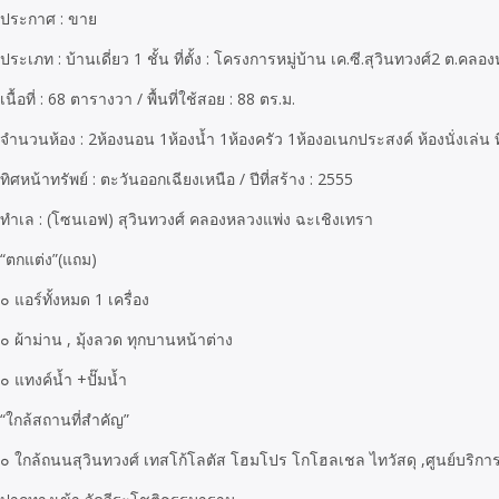
ประกาศ : ขาย
ประเภท : บ้านเดี่ยว 1 ชั้น ที่ตั้ง : โครงการหมู่บ้าน เค.ซี.สุวินทวงศ์2 ต.คล
เนื้อที่ : 68 ตารางวา / พื้นที่ใช้สอย : 88 ตร.ม.
จำนวนห้อง : 2ห้องนอน 1ห้องน้ำ 1ห้องครัว 1ห้องอเนกประสงค์ ห้องนั่งเล่น ท
ทิศหน้าทรัพย์ : ตะวันออกเฉียงเหนือ / ปีที่สร้าง : 2555
ทำเล : (โซนเอฟ) สุวินทวงศ์ คลองหลวงแพ่ง ฉะเชิงเทรา
“ตกแต่ง”(แถม)
๐ แอร์ทั้งหมด 1 เครื่อง
๐ ผ้าม่าน , มุ้งลวด ทุกบานหน้าต่าง
๐ แทงค์น้ำ +ปั๊มน้ำ
“ใกล้สถานที่สำคัญ”
๐ ใกล้ถนนสุวินทวงศ์ เทสโก้โลตัส โฮมโปร โกโฮลเชล ไทวัสดุ ,ศูนย์บริกา