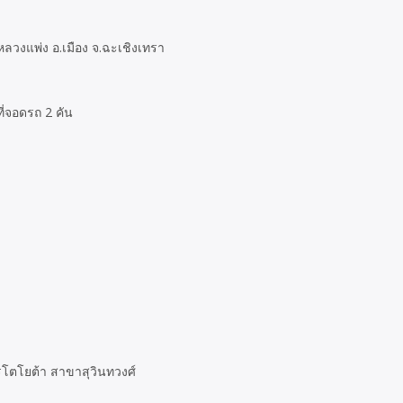
องหลวงแพ่ง อ.เมือง จ.ฉะเชิงเทรา
ี่จอดรถ 2 คัน
รโตโยต้า สาขาสุวินทวงศ์