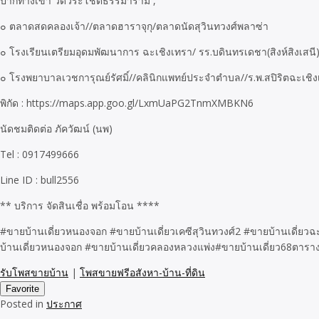
ปากทางเข้า วัดวีระโชติธรรมาราม ,
๐ ตลาดสดคลองเจ้า//ตลาดฮาราจุกุ/ตลาดนัดสุวินทวงศ์พลาซ่า
๐ โรงเรียนเตรียมอุดมพัฒนาการ ฉะเชิงเทรา/ รร.บดินทรเดชา(สิงห์สิงเสนี)
๐ โรงพยาบาลเวชการุณย์รัศมิ์//คลินิกแพทย์ประจำตำบล//ร.พ.สปิริตฉะเชิ
พิกัด : https://maps.app.goo.gl/LxmUaPG2TnmXMBKN6
นัดชมติดต่อ ภัควัฒน์ (นพ)
Tel : 0917499666
Line ID : bull2556
** บริการ จัดสินเชื่อ พร้อมโอน ****
#ขายบ้านเดี่ยวหนองจอก #ขายบ้านเดี่ยวเคซีสุวินทวงศ์2 #ขายบ้านเดี่ยวฉะ
บ้านเดี่ยวหนองจอก #ขายบ้านเดี่ยวคลองหลวงแพ่ง#ขายบ้านเดี่ยว68ตาราง
รับโพสขายบ้าน
|
โพสขายฟรีอสังหา-บ้าน-ที่ดิน
Favorite
Posted in
ประกาศ