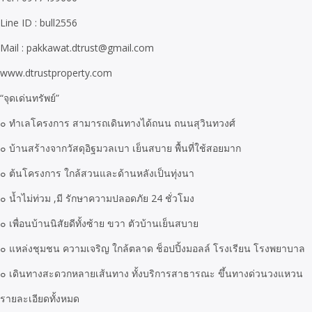
Line ID : bull2556
Mail : pakkawat.dtrust@gmail.com
www.dtrustproperty.com
“จุดเด่นทรัพย์”
๐ ทำเลโครงการ สามารถเดินทางได้ถนน ถนนสุวินทวงศ์
๐ บ้านสร้างจากวัสดุอิฐมวลเบา เย็นสบาย พื้นที่ใช้สอยมาก
๐ ต้นโครงการ ใกล้สวนและด้านหลังเป็นทุ่งนา
๐ น้ำไม่ท่วม ,มี รักษาความปลอดภัย 24 ชั่วโมง
๐ เพื่อนบ้านนิสัยดีทั้งซ้าย ขวา ตัวบ้านเย็นสบาย
๐ แหล่งชุมชน ความเจริญ ใกล้ตลาด ช็อปปิ้งมอลล์ โรงเรียน โรงพยาบาล
๐ เดินทางสะดวกหลายเส้นทาง ทั้งบริการสาธารณะ ขึ้นทางด่วนวงแหวน
รายละเอียดทั้งหมด