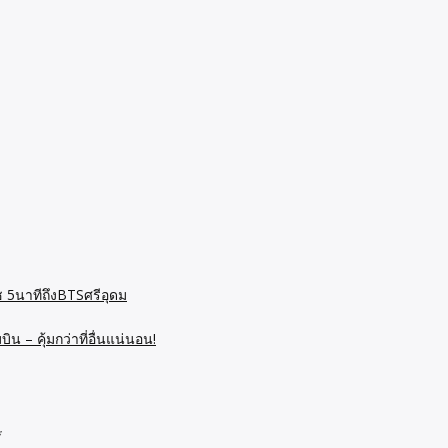
ช 5นาทีถึงBTSศรีอุดม
 – คุ้มกว่าที่อื่นแน่นอน!
*