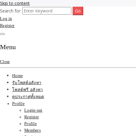
Skip to content
Search for:
รับจ้างโพสขายบ้าน ที่ดิน ไม่มีค่านายหน้า กับบริษัท SEO-AI เน้นติดหน้า
รับจ้างโพสขายบ้าน ที่ดิน
Log in
แรก บริการโพสต์ โปรโมท รับจ้างทำโฆษณา ราคาถูก เว็บขายบ้าน รับโพ
สอสังหา ติดหน้าแรกกูเกิ้ล ทีมงาน บริํษัทใหญ่ รับประกันผลงาน ที่เดียวใน
Register
ติดAI SEO กับบริษัทใหญ่
เมืองไทย ช่วยคุณขายบ้าน อสังหา สินค้าได้จริงๆ ราคาถูกและดี มีอยู่จริง
รับจ้างทำโฆษณา สินค้า
Menu
บ้านที่ดิน ราคา ถูกและดี
Close
ที่สุด บริการ โปรโมท
Home
โฆษณารับโพสอสังหา ทีม
รับโพสต์อสังหา
โพสต์ฟรี อสังหา
งาน บริํษัทใหญ่ เว็บขาย
ดูประกาศทั้งหมด
Profile
บ้าน คุณภาพอันดับ1
Login-out
Register
SEOขายบ้าน
Profile
Members