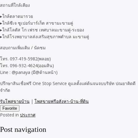
สถานที่ใกล้เคียง
▸ใกล้ตลาดมารวย
▸ใกล้ซีเจ ซูเปอร์มาร์เก็ต สาขามะขามคู่
▸ใกล้โลตัส โก เฟรช เทศบาลมะขามคู่-ระยอง
▸ใกล้โรงพยาบาลส่งเสริมสุขภาพตำบล มะขามคู่
สอบถามเพิ่มเติม / นัดชม
โทร. 097-419-5982(พลอย)
โทร. 096-932-4624(ออมสิน)
Line : @panaya (มี@ด้านหน้า)
ปรึกษาสินเชื่อฟรี One Stop Service ดูแลตั้งแต่ต้นจนจบบริษัท ปณยาคิดดี
จำกัด
รับโพสขายบ้าน
|
โพสขายฟรีอสังหา-บ้าน-ที่ดิน
Favorite
Posted in
ประกาศ
Post navigation