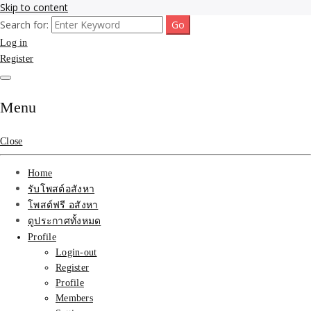
Skip to content
Search for:
รับจ้างโพสขายบ้าน ที่ดิน ไม่มีค่านายหน้า กับบริษัท SEO-AI เน้นติดหน้า
รับจ้างโพสขายบ้าน ที่ดิน
Log in
แรก บริการโพสต์ โปรโมท รับจ้างทำโฆษณา ราคาถูก เว็บขายบ้าน รับโพ
สอสังหา ติดหน้าแรกกูเกิ้ล ทีมงาน บริํษัทใหญ่ รับประกันผลงาน ที่เดียวใน
Register
ติดAI SEO กับบริษัทใหญ่
เมืองไทย ช่วยคุณขายบ้าน อสังหา สินค้าได้จริงๆ ราคาถูกและดี มีอยู่จริง
รับจ้างทำโฆษณา สินค้า
Menu
บ้านที่ดิน ราคา ถูกและดี
Close
ที่สุด บริการ โปรโมท
Home
โฆษณารับโพสอสังหา ทีม
รับโพสต์อสังหา
โพสต์ฟรี อสังหา
งาน บริํษัทใหญ่ เว็บขาย
ดูประกาศทั้งหมด
Profile
บ้าน คุณภาพอันดับ1
Login-out
Register
SEOขายบ้าน
Profile
Members