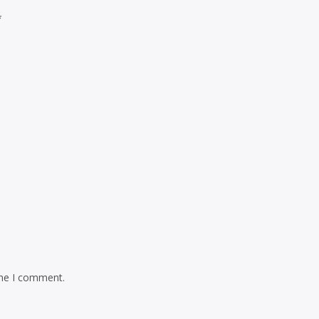
*
ime I comment.