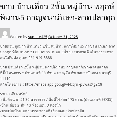
ขาย บ้านเดี่ยว 2ชั้น หมู่บ้าน พฤกษ์
พิมาน5 กาญจนาภิเษก-ลาดปลาดุก
Written by
sumate425
October 31, 2025
ขายด่วน ถูกมาก บ้านเดี่ยว 2ชั้น หมู่บ้าน พฤกษ์พิมาน5 กาญจนาภิเษก-ลาด
ปลาดุก ที่ดินขนาด 51.80 ตร.วา 3นอน 3น้ำ บรรยากาศดี เดินทางสะดวก
สนใจติดต่อ สุเมธ 061-949-8888
ขาย บ้านเดี่ยว 2ชั้น หมู่บ้าน พฤกษ์พิมาน5 กาญจนาภิเษก-ลาดปลาดุก
ที่ตั้งโครงการ :: บ้านเลขที่ 98 ตำบล บางคูรัด อำเภอบางบัวทอง นนทบุรี
11110
พิกัดโครงการ :: https://maps.app.goo.gl/vNcqrn7pLwasXgZC8
รายละเอียดทรัพย์
-เนื้อที่ขนาด 51.80 ตารางวา / พื้นที่ใช้สอย 175 ตรม. (บ้านเลขที่ 98/35)
-บ้านเดี่ยว 2 ชั้น / 3 ห้องนอน 3 ห้องน้ำ
-ขายเป็นบ้านเปล่า บรรยากาศดี เงียบสงบ น่าอยู่อาศัย
-เดินทางสะดวก ถ.กาญจนาพิเศษ ถ.บางกรวยไทรน้อย ถ.ตลิ่งชัน-สุพรรณบุรี