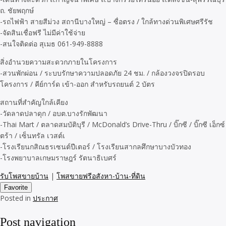
ถ. ชัยพฤกษ์
-รถไฟฟ้า สายสีม่วง สถานีบางใหญ่ – ซื่อตรง / ใกล้ทางด่วนพิเศษศรีรัช
-จัดสินเชื่อฟรี ไม่มีค่าใช้จ่าย
-สนใจติดต่อ สุเมธ 061-949-8888
สิ่งอำนวยความสะดวกภายในโครงการ
-สวนพักผ่อน / ระบบรักษาความปลอดภัย 24 ชม. / กล้องวงจรปิดรอบ
โครงการ / คีย์การ์ด เข้า-ออก สำหรับรถยนต์ 2 บัตร
สถานที่สำคัญใกล้เคียง
-วัดลาดปลาดุก / อบต.บางรักพัฒนา
-Thai Mart / ตลาดสมบัติบุรี / McDonald’s Drive-Thru / บิ๊กซี / บิ๊กซี เอ็กซ์
ตร้า / เซ็นทรัล เวสต์เ
-โรงเรียนกสิณธรเซนต์ปีเตอร์ / โรงเรียนสากลศึกษาบางบัวทอง
-โรงพยาบาลเกษมราษฎร์ รัตนาธิเบศร์
รับโพสขายบ้าน
|
โพสขายฟรีอสังหา-บ้าน-ที่ดิน
Favorite
Posted in
ประกาศ
Post navigation