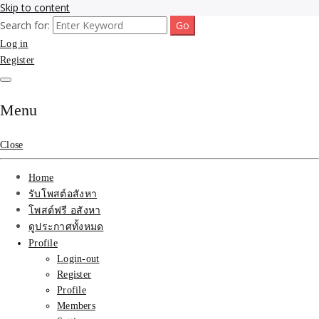
Skip to content
Search for:
รับจ้างโพสขายบ้าน ที่ดิน ไม่มีค่านายหน้า กับบริษัท SEO-AI เน้นติดหน้า
รับจ้างโพสขายบ้าน ที่ดิน
Log in
แรก บริการโพสต์ โปรโมท รับจ้างทำโฆษณา ราคาถูก เว็บขายบ้าน รับโพ
สอสังหา ติดหน้าแรกกูเกิ้ล ทีมงาน บริํษัทใหญ่ รับประกันผลงาน ที่เดียวใน
Register
ติดAI SEO กับบริษัทใหญ่
เมืองไทย ช่วยคุณขายบ้าน อสังหา สินค้าได้จริงๆ ราคาถูกและดี มีอยู่จริง
รับจ้างทำโฆษณา สินค้า
Menu
บ้านที่ดิน ราคา ถูกและดี
Close
ที่สุด บริการ โปรโมท
Home
โฆษณารับโพสอสังหา ทีม
รับโพสต์อสังหา
โพสต์ฟรี อสังหา
งาน บริํษัทใหญ่ เว็บขาย
ดูประกาศทั้งหมด
Profile
บ้าน คุณภาพอันดับ1
Login-out
Register
SEOขายบ้าน
Profile
Members