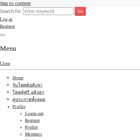
Skip to content
Search for:
รับจ้างโพสขายบ้าน ที่ดิน ไม่มีค่านายหน้า กับบริษัท SEO-AI เน้นติดหน้า
รับจ้างโพสขายบ้าน ที่ดิน
Log in
แรก บริการโพสต์ โปรโมท รับจ้างทำโฆษณา ราคาถูก เว็บขายบ้าน รับโพ
สอสังหา ติดหน้าแรกกูเกิ้ล ทีมงาน บริํษัทใหญ่ รับประกันผลงาน ที่เดียวใน
Register
ติดAI SEO กับบริษัทใหญ่
เมืองไทย ช่วยคุณขายบ้าน อสังหา สินค้าได้จริงๆ ราคาถูกและดี มีอยู่จริง
รับจ้างทำโฆษณา สินค้า
Menu
บ้านที่ดิน ราคา ถูกและดี
Close
ที่สุด บริการ โปรโมท
Home
โฆษณารับโพสอสังหา ทีม
รับโพสต์อสังหา
โพสต์ฟรี อสังหา
งาน บริํษัทใหญ่ เว็บขาย
ดูประกาศทั้งหมด
Profile
บ้าน คุณภาพอันดับ1
Login-out
Register
SEOขายบ้าน
Profile
Members