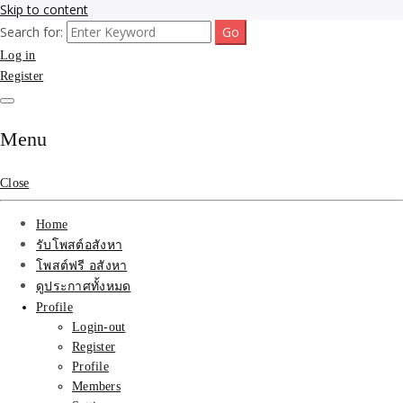
Skip to content
Search for:
รับจ้างโพสขายบ้าน ที่ดิน ไม่มีค่านายหน้า กับบริษัท SEO-AI เน้นติดหน้า
รับจ้างโพสขายบ้าน ที่ดิน
Log in
แรก บริการโพสต์ โปรโมท รับจ้างทำโฆษณา ราคาถูก เว็บขายบ้าน รับโพ
สอสังหา ติดหน้าแรกกูเกิ้ล ทีมงาน บริํษัทใหญ่ รับประกันผลงาน ที่เดียวใน
Register
ติดAI SEO กับบริษัทใหญ่
เมืองไทย ช่วยคุณขายบ้าน อสังหา สินค้าได้จริงๆ ราคาถูกและดี มีอยู่จริง
รับจ้างทำโฆษณา สินค้า
Menu
บ้านที่ดิน ราคา ถูกและดี
Close
ที่สุด บริการ โปรโมท
Home
โฆษณารับโพสอสังหา ทีม
รับโพสต์อสังหา
โพสต์ฟรี อสังหา
งาน บริํษัทใหญ่ เว็บขาย
ดูประกาศทั้งหมด
Profile
บ้าน คุณภาพอันดับ1
Login-out
Register
SEOขายบ้าน
Profile
Members