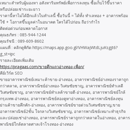
เหมาะสำหรับผู้มองหา อสังหาริมทรัพย์เพื่อการลงทุน ซื้อเก็บไว้ขึ้นราคา
หรือปล่อยเช่าระยะยาว
ราคานี้หาไม่ได้อีกแล้วในทำเลนี้ ซื้อวันนี้ = ได้ทั้ง ทำเลทอง + อาคารพร้อม
ใช้ + โอกาสขึ้นมูลค่าในอนาคต ใครได้ไปก่อน ถือว่ากำไร
ติดต่อด่วนก่อนพลาดโอกาส
คุณธภัทร : 085-944-1244
คุณรัชนี : 089-609-8602
แผนที่ : คลิกดูพิกัด https://maps.app.goo.gl/VHWajWtdLjuKsgjt6?
g_st=ipc
รายละเอียดเพิ่มเติม
https://pragaas.com/ขายตึกแถวอ่างทอง-เพื่อก/
คีย์เวิร์ด SEO
ขายอาคารพาณิชย์เหมาะค้าขาย-อ่างทอง, อาคารพาณิชย์อ่างทองราคาถูก
กว่าตลาด, อาคารพาณิชย์อ่างทอง-วิเศษชัยชาญ, อาคารพาณิชย์ทำเลดี
วิเศษชัยชาญ, อาคารพาณิชย์ทำเลค้าขายดี-อ่างทอง, อาคารพาณิชย์ใกล้
กรุงเทพ-อ่างทอง, อาคารพาณิชย์สองคูหาอ่างทอง, อาคารพาณิชย์ลงทุน
ย่านค้าขายคึกคัก-อ่างทอง, อาคารพาณิชย์ขายด่วนวิเศษชัยชาญ,ขาย
อาคารพาณิชย์2ชั้น ใจกลางวิเศษชัยชาญ, อาคารพาณิชย์เหมาะทำธุรกิจ
และปล่อยเช่าอ่างทอง, อาคารพาณิชย์ราคาถูกกว่าตลาดในอ่างทอง, อาคาร
พาณิชย์ใกล้ตลาดศาลเจ้าโรงทอง-อ่างทอง