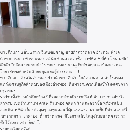
ขายตึกแถว 2ชั้น 2คูหา วิเศษชัยชาญ ขายต่ำกว่าตลาด อ่างทอง ทำเล
ค้าขาย เหมาะทำร้านทอง คลินิก ร้านสะดวกซื้อ ออฟฟิศ + ที่พัก โฮมออฟิศ
คึกคัก ใกล้ตลาดศาลเจ้าโรงทอง แหล่งเศรษฐกิจสำคัญของเมืองอ่างทอง
โอกาสทองสำหรับนักลงทุนและผู้ประกอบการ!
ขายตึกแถว จังหวัดอ่างทอง ย่านค้าขายคึกคัก ใกล้ตลาดศาลเจ้าโรงทอง
แหล่งเศรษฐกิจสำคัญของเมืองอ่างทอง เดินทางสะดวกเพียงชั่วโมงเศษจาก
กรุงเทพฯ
รถผ่านทั้งวัน หน้าตึกกว้าง มีที่จอดรถส่วนตัว มากถึง 6 คัน เหมาะอย่างยิ่ง
สำหรับ เปิดร้านกาแฟ คาเฟ่ ร้านทอง คลินิก ร้านสะดวกซื้อ หรือทำเป็น
ออฟฟิศ + ที่พัก ก็ลงตัวสุดๆ ลงทุนตอนนี้คุ้มแน่นอน เพราะพื้นที่ทำเลแบบนี้
“หายากมาก” ราคายัง “ต่ำกว่าตลาด” มีโอกาสเติบโตสูงในอนาคต เหมาะ
ซื้อไว้ปล่อยเช่า เก็งกำไร
รายละเอียดทรัพย์