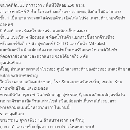
ขนาดที่ดิน 33 ตารางวา / พื้นที่ใช้สอย 250 ตร.ม.
อาคารพาณิชย์ 2 ชั้น โครงสร้างแข็งแรง เจาะทะลุถึงกัน ไม่มีเสากลาง
ชั้น 1 เป็น บานกระจกสไลด์รอบด้าน เปิดโล่ง โปร่ง เหมาะค้าขายหรือทำ
ออฟฟิศ
มี ห้องทำงาน ห้องน้ำ ห้องครัว และห้องเก็บของครบ
ชั้น 2 แบ่งเป็น 4 ห้องนอน 4 ห้องน้ำในตัว แยกทางขึ้นจากด้านข้าง
พร้อมแอร์ทั้งตึก 7 ตัว สุขภัณฑ์ COTTO และปั๊มน้ำ Mitsubishi
แยกมิเตอร์ไฟฟ้าแต่ละห้อง เหมาะทำเป็นเซอร์วิสอพาร์ตเมนต์ให้เช่า
ที่จอดรถส่วนกลางสะดวกสบาย จอดได้มากถึง 6 คัน
จุดเด่นทำเล
ตั้งอยู่ ย่านตลาดศาลเจ้าโรงทอง ศูนย์กลางการค้าของอ่างทอง แหล่งค้าขาย
หลักของวิเศษชัยชาญ
ใกล้โรงพยาบาลวิเศษชัยชาญ, โรงเรียนอนุบาลวัดนางใน, เซเว่น, ร้าน
กาแฟพันธุ์ไทย และอเมซอน,
ท่ารถมินิบัส กรุงเทพ–วิเศษชัยชาญ–สุพรรณบุรี, ถนนหลักคนสัญจรทั้งวัน
เหมาะค้าขาย เปิดร้านแฟรนไชส์ หรือปล่อยเช่าเก็บรายได้ระยะยาว
ทำเลหัวมุมแบบนี้ “หายากมาก” ในย่านนี้!
ราคาสุดพิเศษ
ขายรวม 2 คูหา เพียง 12 ล้านบาท (จาก 14 ล้าน)
ถูกกว่าทำเลรอบข้าง คุ้มค่ากว่าการสร้างใหม่หลายเท่า!