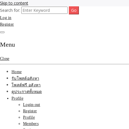
Skip to content
Search for:
รับจ้างโพสขายบ้าน ที่ดิน ไม่มีค่านายหน้า กับบริษัท SEO-AI เน้นติดหน้า
รับจ้างโพสขายบ้าน ที่ดิน
Log in
แรก บริการโพสต์ โปรโมท รับจ้างทำโฆษณา ราคาถูก เว็บขายบ้าน รับโพ
สอสังหา ติดหน้าแรกกูเกิ้ล ทีมงาน บริํษัทใหญ่ รับประกันผลงาน ที่เดียวใน
Register
ติดAI SEO กับบริษัทใหญ่
เมืองไทย ช่วยคุณขายบ้าน อสังหา สินค้าได้จริงๆ ราคาถูกและดี มีอยู่จริง
รับจ้างทำโฆษณา สินค้า
Menu
บ้านที่ดิน ราคา ถูกและดี
Close
ที่สุด บริการ โปรโมท
Home
โฆษณารับโพสอสังหา ทีม
รับโพสต์อสังหา
โพสต์ฟรี อสังหา
งาน บริํษัทใหญ่ เว็บขาย
ดูประกาศทั้งหมด
Profile
บ้าน คุณภาพอันดับ1
Login-out
Register
SEOขายบ้าน
Profile
Members