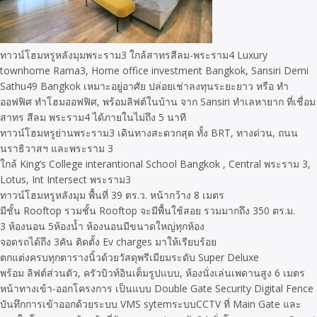
ทาวน์โฮมหรูหลังมุมพระราม3 ใกล้สาทรสีลม-พระราม4 Luxury
townhome Rama3, Home office investment Bangkok, Sansiri Demi
Sathu49 Bangkok เหมาะอยู่อาศัย ปล่อยเช่าลงทุนระยะยาว หรือ ทำ
ออฟฟิศ ทำโฮมออฟฟิศ, พร้อมลิฟต์ในบ้าน จาก Sansiri ทำเลหายาก ที่เชื่อม
สาทร สีลม พระราม4 ได้ภายในไม่ถึง 5 นาที
ทาวน์โฮมหรูย่านพระราม3 เดินทางสะดวกสุด ทั้ง BRT, ทางด่วน, ถนน
นราธิวาสฯ และพระราม 3
ใกล้ King’s College interantional School Bangkok , Central พระราม 3,
Lotus, Int Intersect พระราม3
ทาวน์โฮมหรูหลังมุม พื้นที่ 39 ตร.ว. หน้ากว้าง 8 เมตร
มีชั้น Rooftop รวมชั้น Rooftop จะมีพื้นใช้สอย รวมมากถึง 350 ตร.ม.
3 ห้องนอน 5ห้องน้ำ ห้องนอนมีขนาดใหญ่ทุกห้อง
จอดรถได้ถึง 3คัน ติดตั้ง Ev charges มาให้เรียบร้อย
ตกแต่งครบทุกตารางนิ้วด้วยวัสดุพรีเมียมระดับ Super Deluxe
พร้อม ลิฟต์ส่วนตัว, ครัวบิวท์อินเต็มรูปแบบ, ห้องนั่งเล่นเพดานสูง 6 เมตร
หน้าทางเข้า-ออกโครงการ เป็นแบบ Double Gate Security Digital Fence
บันทึกการเข้าออกด้วยระบบ VMS sytemระบบCCTV ที่ Main Gate และ