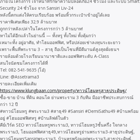
ภายในโครงการ เจ้าหน้าที่รักษาความปลอดภัย24 ชั่วโมง และระบบ Smart
Security 24 ชั่วโมง จาก Sansiri Liv-24
หลังนี้ตกแต่งให้ครบเรียบร้อย พร้อมหิ้วกระเป๋าเข้าอยู่ได้เลย
ราคาพิเศษเพียง 32.9 ล้านบาท
ถูกกว่าหลังเปล่าในโครงการกว่า 5 ล้านบาท!
หาไม่ได้อีกแล้วในย่านนี้ — ทั้งหรู ทั้งใหม่ ทั้งคุ้มกว่า
เหมาะทั้ง อยู่อาศัย, ทำโฮมออฟฟิศ, หรือปล่อยเช่าลงทุนระยะยาว
เพราะพื้นที่พระราม 3 – สาธุ ถือเป็นโซนที่มีดีมานด์สูงสุดฝั่งธนฯ
รายล้อมด้วยโรงเรียนนานาชาติและออฟฟิศระดับ A-Class
สนใจนัดชมโครงการได้ที่
Tel: 082-541-9635 (โอ๋)
Line: @Assetrama3
รายละเอียดเพิ่มเติม
https://www.klungbaan.com/property/ทาวน์โฮมหรูสาธุประดิษฐ/
ซื้อ-ขาย บ้าน ที่ดิน คอนโด ย่านพระราม 3 กับทีม มืออาชีพประสบการณ์
กว่า 12 ปี
#ทาวน์โฮมหรู #พระราม3 #สาธุ49 #Sansiri #DemiSathu49 #บ้านพร้อม
อยู่ #โฮมออฟฟิศหรู #บ้านลิฟต์ในตัว
คีย์เวิร์ด SEO ทาวน์โฮมหรูพระราม3, ทาวน์โฮมหรู3ชั้นครึ่ง ใจกลาง
พระราม3, โฮมออฟฟิศสาธุ49,ทาวน์โฮมหรูย่านพระราม3-สาธุประดิษฐ์,
ทาวน์โฮมหรูSansiriพระราม3, บ้านหรูพร้อมอยู่พระราม3-สาธุประดิษฐ์,