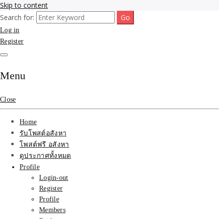
Skip to content
Search for:
รับจ้างโพสขายบ้าน ที่ดิน ไม่มีค่านายหน้า กับบริษัท SEO-AI เน้นติดหน้า
รับจ้างโพสขายบ้าน ที่ดิน
Log in
แรก บริการโพสต์ โปรโมท รับจ้างทำโฆษณา ราคาถูก เว็บขายบ้าน รับโพ
สอสังหา ติดหน้าแรกกูเกิ้ล ทีมงาน บริํษัทใหญ่ รับประกันผลงาน ที่เดียวใน
Register
ติดAI SEO กับบริษัทใหญ่
เมืองไทย ช่วยคุณขายบ้าน อสังหา สินค้าได้จริงๆ ราคาถูกและดี มีอยู่จริง
รับจ้างทำโฆษณา สินค้า
Menu
บ้านที่ดิน ราคา ถูกและดี
Close
ที่สุด บริการ โปรโมท
Home
โฆษณารับโพสอสังหา ทีม
รับโพสต์อสังหา
โพสต์ฟรี อสังหา
งาน บริํษัทใหญ่ เว็บขาย
ดูประกาศทั้งหมด
Profile
บ้าน คุณภาพอันดับ1
Login-out
Register
SEOขายบ้าน
Profile
Members