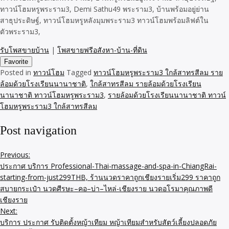
ทาวน์โฮมหรูพระราม3, Demi Sathu49 พระราม3, บ้านพร้อมอยู่ย่าน
สาธุประดิษฐ์, ทาวน์โฮมหรูหลังมุมพระราม3 ทาวน์โฮมพร้อมลิฟต์ใน
ตัวพระราม3,
รับโพสขายบ้าน
|
โพสขายฟรีอสังหา-บ้าน-ที่ดิน
Favorite
Posted in
ทาวน์โฮม
Tagged
ทาวน์โฮมหรูพระราม3 ใกล้สาทรสีลม ราย
ล้อมด้วยโรงเรียนนานาชาติ
,
ใกล้สาทรสีลม รายล้อมด้วยโรงเรียน
นานาชาติ ทาวน์โฮมหรูพระราม3
,
รายล้อมด้วยโรงเรียนนานาชาติ ทาวน์
โฮมหรูพระราม3 ใกล้สาทรสีลม
Post navigation
Previous:
ประกาศ บริการ Professional-Thai-massage-and-spa-in-ChiangRai-
starting-from-just299THB, ร้านนวดราคาถูกเชียงรายเริ่ม299 ราคาถูก
สบายกระเป๋า นวดศีรษะ–คอ–บ่า–ไหล่-เชียงราย นวดอโรมาคุณภาพดี
เชียงราย
Next:
บริการ ประกาศ รับติดตั้งหญ้าเทียม หญ้าเทียมสำหรับสัตว์เลี้ยงปลอดภัย