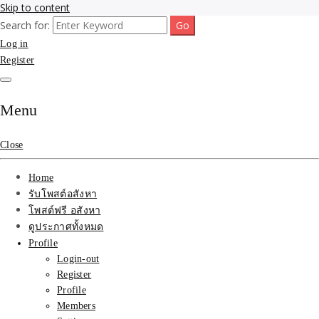
Skip to content
Search for:
รับจ้างโพสขายบ้าน ที่ดิน ไม่มีค่านายหน้า กับบริษัท SEO-AI เน้นติดหน้า
รับจ้างโพสขายบ้าน ที่ดิน
Log in
แรก บริการโพสต์ โปรโมท รับจ้างทำโฆษณา ราคาถูก เว็บขายบ้าน รับโพ
สอสังหา ติดหน้าแรกกูเกิ้ล ทีมงาน บริํษัทใหญ่ รับประกันผลงาน ที่เดียวใน
Register
ติดAI SEO กับบริษัทใหญ่
เมืองไทย ช่วยคุณขายบ้าน อสังหา สินค้าได้จริงๆ ราคาถูกและดี มีอยู่จริง
รับจ้างทำโฆษณา สินค้า
Menu
บ้านที่ดิน ราคา ถูกและดี
Close
ที่สุด บริการ โปรโมท
Home
โฆษณารับโพสอสังหา ทีม
รับโพสต์อสังหา
โพสต์ฟรี อสังหา
งาน บริํษัทใหญ่ เว็บขาย
ดูประกาศทั้งหมด
Profile
บ้าน คุณภาพอันดับ1
Login-out
Register
SEOขายบ้าน
Profile
Members