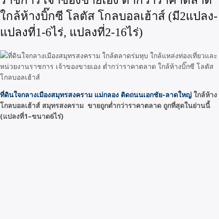
ราชการ เจ้าของขายเอง ต่ำกว่าราคาตลาด
ใกล้ห้างบิ๊กซี โลตัส โกลบอลเฮ้าส์ (มี2แปลง-
แปลงที่1-6ไร่, แปลงที่2-16ไร่)
ที่ดินใจกลางเมืองสมุทรสงคราม แม่กลอง ติดถนนเอกชัย-ลาดใหญ่
ใกล้ห้าง
โกลบอลเฮ้าส์ สมุทรสงคราม ขายถูกต่ำกว่าราคาตลาด ถูกที่สุดในย่านนี้
(แปลงที่1–ขนาด6ไร่)