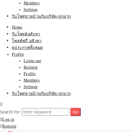
Members
Settings
รับโพสขายบ้านกับบริษัท-ถูกมาก
Home
รับโพสต์อสังหา
โพสต์ฟรี อสังหา
ดูประกาศทั้งหมด
Profile
Login-out
Register
Profile
Members
Settings
รับโพสขายบ้านกับบริษัท-ถูกมาก
Search for:
Log in
Register