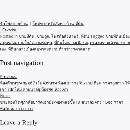
รับโพสขายบ้าน
|
โพสขายฟรีอสังหา-บ้าน-ที่ดิน
Favorite
Posted in
ขายที่ดิน
,
ขายถูก
,
โพสต์อสังหาฟรี
,
ที่ดิน
Tagged
ขายที่ดินเมือง
สมุทรสงครามใกล้ตลาดร่มหุบ
,
ที่ดินใจกลางเมืองสมุทรสงครามเจ้าของขาย
เอง
,
ที่ดินกลางเมืองสมุทรสงครามต่ำกว่าราคาตลาด
Post navigation
Previous:
ห้องพักเพชรเกษม67 เริ่ม499บาท ห้องเช่ารายวัน-รายเดือน ราคาถูกกว่า ให้
เช่า เปิดใหม่ สวยน่าอยู่ ห้องพัก-ห้องเช่า
Next:
ขายคอนโดศุภาลัยปาร์คเอกมัย-ทองหล่อชั้น19 ขนาด54ตร 1Bed ราคา
พิเศษ ห้องกว้างกว่า
Leave a Reply