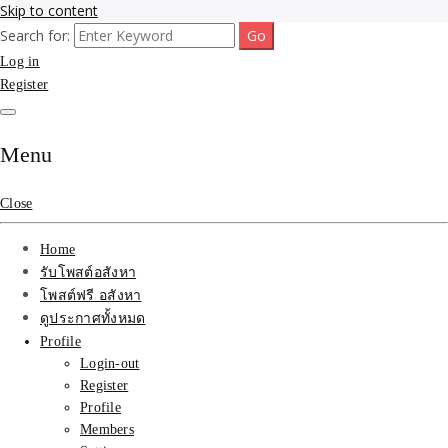
Skip to content
Search for:
รับจ้างโพสขายบ้าน ที่ดิน ไม่มีค่านายหน้า กับบริษัท SEO-AI เน้นติดหน้า
รับจ้างโพสขายบ้าน ที่ดิน
Log in
แรก บริการโพสต์ โปรโมท รับจ้างทำโฆษณา ราคาถูก เว็บขายบ้าน รับโพ
สอสังหา ติดหน้าแรกกูเกิ้ล ทีมงาน บริํษัทใหญ่ รับประกันผลงาน ที่เดียวใน
Register
ติดAI SEO กับบริษัทใหญ่
เมืองไทย ช่วยคุณขายบ้าน อสังหา สินค้าได้จริงๆ ราคาถูกและดี มีอยู่จริง
รับจ้างทำโฆษณา สินค้า
Menu
บ้านที่ดิน ราคา ถูกและดี
Close
ที่สุด บริการ โปรโมท
Home
โฆษณารับโพสอสังหา ทีม
รับโพสต์อสังหา
โพสต์ฟรี อสังหา
งาน บริํษัทใหญ่ เว็บขาย
ดูประกาศทั้งหมด
Profile
บ้าน คุณภาพอันดับ1
Login-out
Register
SEOขายบ้าน
Profile
Members