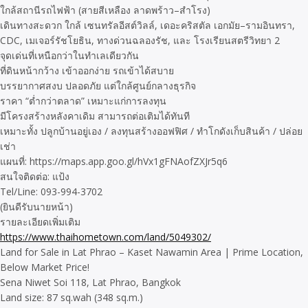
ใกล้สถานีรถไฟฟ้า (สายสีเหลือง ลาดพร้าว–สำโรง)
เดินทางสะดวก ใกล้ เซนทรัลอีสต์วิลล์, เดอะคริสตัล เอกมัย–รามอินทรา,
CDC, เมเจอร์รัชโยธิน, ทางด่วนฉลองรัช, และ โรงเรียนสตรีวิทยา 2
จุดเด่นที่เหนือกว่าในทำเลเดียวกัน
ที่ดินหน้ากว้าง เข้าออกง่าย รถเข้าได้สบาย
บรรยากาศสงบ ปลอดภัย แต่ใกล้ศูนย์กลางธุรกิจ
ราคา “ต่ำกว่าตลาด” เหมาะแก่การลงทุน
มีโครงสร้างหลังคาเดิม สามารถต่อเติมได้ทันที
เหมาะทั้ง ปลูกบ้านอยู่เอง / ลงทุนสร้างออฟฟิศ / ทำโกดังเก็บสินค้า / ปล่อย
เช่า
แผนที่: https://maps.app.goo.gl/hVx1gFNAofZXJr5q6
สนใจติดต่อ: แป้ง
Tel/Line: 093-994-3702
(ยินดีรับนายหน้า)
รายละเอียดเพิ่มเติม
https://www.thaihometown.com/land/5049302/
Land for Sale in Lat Phrao – Kaset Nawamin Area | Prime Location,
Below Market Price!
Sena Niwet Soi 118, Lat Phrao, Bangkok
Land size: 87 sq.wah (348 sq.m.)