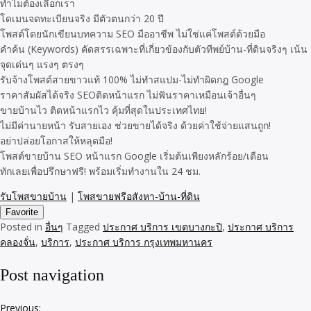
ทำไมต้องเลือกเรา
โดเมนจดทะเบียนจริง มีตัวตนกว่า 20 ปี
โพสต์โดยนักเขียนบทความ SEO มืออาชีพ ไม่ใช่แค่โพสต์ด้วยมือ
คำค้น (Keywords) คัดสรรเฉพาะที่เกี่ยวข้องกับตัวทีพย์บ้าน-ที่ดินจริงๆ เน้น
จุดเด่นๆ แรงๆ ตรงๆ
รับจ้างโพสต์สายขาวแท้ 100% ไม่ทำสแปม-ไม่ทำผิดกฎ Google
ราคาสัมผัสได้จริง SEOติดหน้าแรก ไม่ฟันราคาเหมือนเจ้าอื่นๆ
ขายบ้านไว ติดหน้าแรกไว คุ้มที่สุดในประเทศไทย!
ไม่มีค่านายหน้า รับสายเอง ช่วยขายได้จริง ด้วยค่าใช้จ่ายแสนถูก!
อย่าปล่อยโอกาสให้หลุดมือ!
โพสต์ขายบ้าน SEO หน้าแรก Google เริ่มต้นเพียงหลักร้อย/เดือน
ทักเลยเพื่อปรึกษาฟรี! พร้อมเริ่มทำงานใน 24 ชม.
รับโพสขายบ้าน
|
โพสขายฟรีอสังหา-บ้าน-ที่ดิน
Favorite
Posted in
อื่นๆ
Tagged
ประกาศ บริการ เขตบางกะปิ
,
ประกาศ บริการ
คลองจั่น
,
บริการ
,
ประกาศ บริการ กรุงเทพมหานคร
Post navigation
Previous: