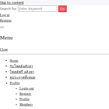
Skip to content
Search for:
รับจ้างโพสขายบ้าน ที่ดิน ไม่มีค่านายหน้า กับบริษัท SEO-AI เน้นติดหน้า
รับจ้างโพสขายบ้าน ที่ดิน
Log in
แรก บริการโพสต์ โปรโมท รับจ้างทำโฆษณา ราคาถูก เว็บขายบ้าน รับโพ
สอสังหา ติดหน้าแรกกูเกิ้ล ทีมงาน บริํษัทใหญ่ รับประกันผลงาน ที่เดียวใน
Register
ติดAI SEO กับบริษัทใหญ่
เมืองไทย ช่วยคุณขายบ้าน อสังหา สินค้าได้จริงๆ ราคาถูกและดี มีอยู่จริง
รับจ้างทำโฆษณา สินค้า
Menu
บ้านที่ดิน ราคา ถูกและดี
Close
ที่สุด บริการ โปรโมท
Home
โฆษณารับโพสอสังหา ทีม
รับโพสต์อสังหา
โพสต์ฟรี อสังหา
งาน บริํษัทใหญ่ เว็บขาย
ดูประกาศทั้งหมด
Profile
บ้าน คุณภาพอันดับ1
Login-out
Register
SEOขายบ้าน
Profile
Members