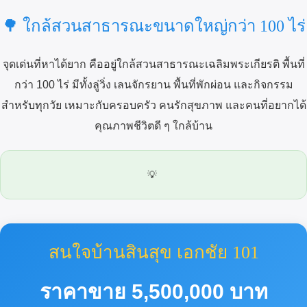
🌳 ใกล้สวนสาธารณะขนาดใหญ่กว่า 100 ไร่
จุดเด่นที่หาได้ยาก คืออยู่ใกล้สวนสาธารณะเฉลิมพระเกียรติ พื้นที่
กว่า 100 ไร่ มีทั้งลู่วิ่ง เลนจักรยาน พื้นที่พักผ่อน และกิจกรรม
สำหรับทุกวัย เหมาะกับครอบครัว คนรักสุขภาพ และคนที่อยากได้
คุณภาพชีวิตดี ๆ ใกล้บ้าน
💡
สนใจบ้านสินสุข เอกชัย 101
ราคาขาย 5,500,000 บาท