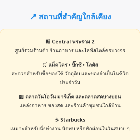
📍 สถานที่สำคัญใกล้เคียง
🛍️
Central พระราม 2
ศูนย์รวมร้านค้า ร้านอาหาร และไลฟ์สไตล์ครบวงจร
🛒
แม็คโคร • บิ๊กซี • โลตัส
สะดวกสำหรับซื้อของใช้ วัตถุดิบ และของจำเป็นในชีวิต
ประจำวัน
🏪
ตลาดวันโอวัน มาร์เก็ต และตลาดสดบางบอน
แหล่งอาหาร ของสด และร้านค้าชุมชนใกล้บ้าน
☕
Starbucks
เหมาะสำหรับนั่งทำงาน นัดพบ หรือพักผ่อนในวันสบาย ๆ