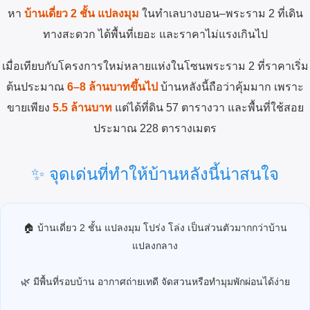
หา
บ้านเดี่ยว 2 ชั้น แปลงมุม
ในทำเลบางบอน–พระราม 2 ที่เดิน
ทางสะดวก ได้พื้นที่เยอะ และราคาไม่แรงเกินไป
เมื่อเทียบกับโครงการใหม่หลายแห่งในโซนพระราม 2 ที่ราคาเริ่ม
ต้นประมาณ
6–8 ล้านบาทขึ้นไป
บ้านหลังนี้ถือว่าคุ้มมาก เพราะ
ขายเพียง
5.5 ล้านบาท
แต่ได้ที่ดิน 57 ตารางวา และพื้นที่ใช้สอย
ประมาณ 228 ตารางเมตร
✨ จุดเด่นที่ทำให้บ้านหลังนี้น่าสนใจ
🏠 บ้านเดี่ยว 2 ชั้น แปลงมุม โปร่ง โล่ง เป็นส่วนตัวมากกว่าบ้าน
แปลงกลาง
🌿 มีพื้นที่รอบบ้าน อากาศถ่ายเทดี จัดสวนหรือทำมุมพักผ่อนได้ง่าย