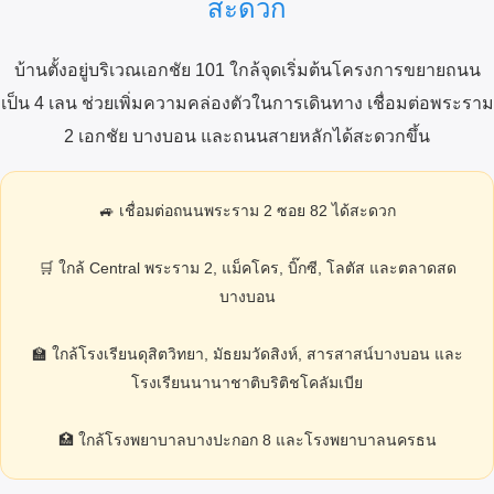
สะดวก
บ้านตั้งอยู่บริเวณเอกชัย 101 ใกล้จุดเริ่มต้นโครงการขยายถนน
เป็น 4 เลน ช่วยเพิ่มความคล่องตัวในการเดินทาง เชื่อมต่อพระราม
2 เอกชัย บางบอน และถนนสายหลักได้สะดวกขึ้น
🚙 เชื่อมต่อถนนพระราม 2 ซอย 82 ได้สะดวก
🛒 ใกล้ Central พระราม 2, แม็คโคร, บิ๊กซี, โลตัส และตลาดสด
บางบอน
🏫 ใกล้โรงเรียนดุสิตวิทยา, มัธยมวัดสิงห์, สารสาสน์บางบอน และ
โรงเรียนนานาชาติบริติชโคลัมเบีย
🏥 ใกล้โรงพยาบาลบางปะกอก 8 และโรงพยาบาลนครธน