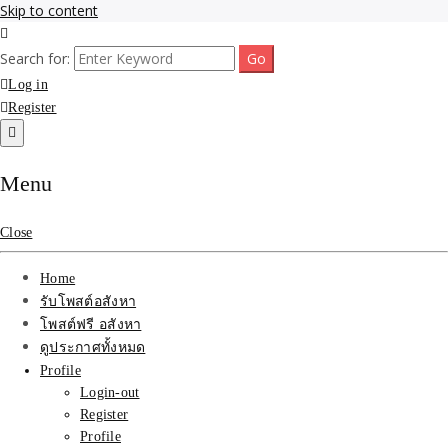
Skip to content
รับจ้างโพสขายบ้าน ที่ดิน ไม่มีค่านายหน้า กับบริษัท SEO-AI เน้นติดหน้า
รับจ้างโพสขายบ้าน ที่ดิน
Search for:
แรก บริการโพสต์ โปรโมท รับจ้างทำโฆษณา ราคาถูก เว็บขายบ้าน รับโพ
สอสังหา ติดหน้าแรกกูเกิ้ล ทีมงาน บริํษัทใหญ่ รับประกันผลงาน ที่เดียวใน
Log in
ติดAI SEO กับบริษัทใหญ่
เมืองไทย ช่วยคุณขายบ้าน อสังหา สินค้าได้จริงๆ ราคาถูกและดี มีอยู่จริง
Register
รับจ้างทำโฆษณา สินค้า
Menu
บ้านที่ดิน ราคา ถูกและดี
ที่สุด บริการ โปรโมท
Close
โฆษณารับโพสอสังหา ทีม
Home
รับโพสต์อสังหา
งาน บริํษัทใหญ่ เว็บขาย
โพสต์ฟรี อสังหา
ดูประกาศทั้งหมด
บ้าน คุณภาพอันดับ1
Profile
Login-out
SEOขายบ้าน
Register
Profile