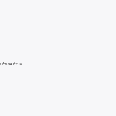
ัด อำเภอ ตำบล