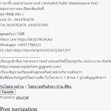
ราคานี้รวมค่าส่วนกลางแล้ว (Included Public Maintenance Fee)
สอบถามรายละเอียดเพิ่มเติมที่
สุธาทิพย์( หนิง )
Line ID : 0634782676
Tel. 0634782676 ,0942537563
พูดคุยกับเราได้ที่
Inbox Line https://bit.ly/39UAUka
Whatapps +66917788221
Or Click https://wa.me/qr/UU5CVUQ2I6TZP1
___________________________
เรียนลูกค้าที่เคารพ ทางเราขอนำเสนอทรัพย์ใหม่ๆทุกวัน งบประมาณ จังหว
https://www.nsplatform.gqgranit.com/
เรียนเชิญร่วมเรียนหลักสูตรเครือข่ายนักบริหารอสังหาฯ
ยินดีต้อนรับAgentใหม่ร่วมทีม ในโครงการ 1 ตำบล 1 ลูกกตัญญูอสังหาฯ
รับโพสขายบ้าน
|
โพสขายฟรีอสังหา-บ้าน-ที่ดิน
Favorite
Posted in
ประกาศ
Post navigation