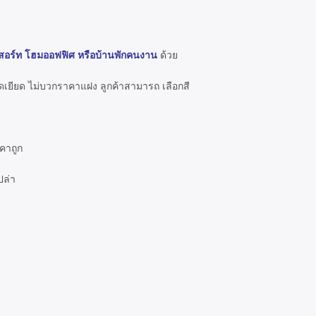
ีสอร์ท โฮมออฟฟิศ หรือบ้านพักคนงาน
ด้วย
ัดเยียด ไม่บวกราคาแฝง ลูกค้าสามารถ เลือกสี
คาถูก
ปล่า