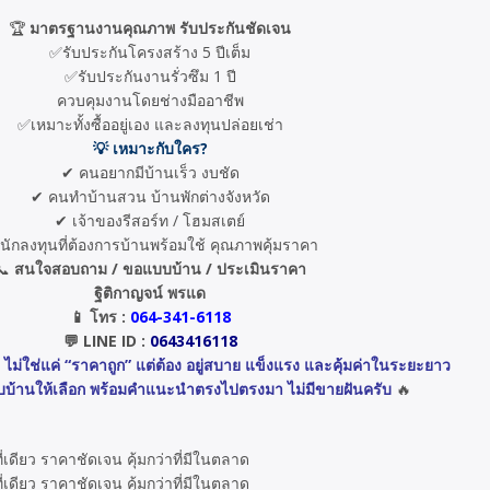
🏆
มาตรฐานงานคุณภาพ รับประกันชัดเจน
✅รับประกันโครงสร้าง 5 ปีเต็ม
✅รับประกันงานรั่วซึม 1 ปี
ควบคุมงานโดยช่างมืออาชีพ
✅เหมาะทั้งซื้ออยู่เอง และลงทุนปล่อยเช่า
💡 เหมาะกับใคร?
✔ คนอยากมีบ้านเร็ว งบชัด
✔ คนทำบ้านสวน บ้านพักต่างจังหวัด
✔ เจ้าของรีสอร์ท / โฮมสเตย์
นักลงทุนที่ต้องการบ้านพร้อมใช้ คุณภาพคุ้มราคา
📞
สนใจสอบถาม / ขอแบบบ้าน / ประเมินราคา
ฐิติกาญจน์ พรแด
📱 โทร :
064-341-6118
💬 LINE ID :
0643416118
ม่ใช่แค่ “ราคาถูก” แต่ต้อง อยู่สบาย แข็งแรง และคุ้มค่าในระยะยาว
แบบบ้านให้เลือก พร้อมคำแนะนำตรงไปตรงมา ไม่มีขายฝันครับ
🔥