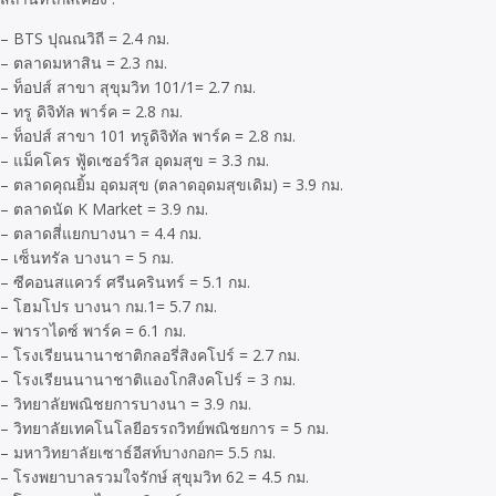
– BTS ปุณณวิถี = 2.4 กม.
– ตลาดมหาสิน = 2.3 กม.
– ท็อปส์ สาขา สุขุมวิท 101/1= 2.7 กม.
– ทรู ดิจิทัล พาร์ค = 2.8 กม.
– ท็อปส์ สาขา 101 ทรูดิจิทัล พาร์ค = 2.8 กม.
– แม็คโคร ฟู้ดเซอร์วิส อุดมสุข = 3.3 กม.
– ตลาดคุณยิ้ม อุดมสุข (ตลาดอุดมสุขเดิม) = 3.9 กม.
– ตลาดนัด K Market = 3.9 กม.
– ตลาดสี่แยกบางนา = 4.4 กม.
– เซ็นทรัล บางนา = 5 กม.
– ซีคอนสแควร์​ ศรีนครินทร์ = 5.1 กม.
– โฮมโปร บางนา กม.1= 5.7 กม.
– พาราไดซ์ พาร์ค = 6.1 กม.
– โรงเรียนนานาชาติกลอรี่สิงคโปร์ = 2.7 กม.
– โรงเรียนนานาชาติแองโกสิงคโปร์ = 3 กม.
– วิทยาลัยพณิชยการบางนา = 3.9 กม.
– วิทยาลัยเทคโนโลยีอรรถวิทย์พณิชยการ = 5 กม.
– มหาวิทยาลัยเซาธ์อีสท์บางกอก= 5.5 กม.
– โรงพยาบาลรวมใจรักษ์ สุขุมวิท 62 = 4.5 กม.