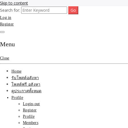
Skip to content
Search for:
รับจ้างโพสขายบ้าน ที่ดิน ไม่มีค่านายหน้า กับบริษัท SEO-AI เน้นติดหน้า
รับจ้างโพสขายบ้าน ที่ดิน
Log in
แรก บริการโพสต์ โปรโมท รับจ้างทำโฆษณา ราคาถูก เว็บขายบ้าน รับโพ
สอสังหา ติดหน้าแรกกูเกิ้ล ทีมงาน บริํษัทใหญ่ รับประกันผลงาน ที่เดียวใน
Register
ติดAI SEO กับบริษัทใหญ่
เมืองไทย ช่วยคุณขายบ้าน อสังหา สินค้าได้จริงๆ ราคาถูกและดี มีอยู่จริง
รับจ้างทำโฆษณา สินค้า
Menu
บ้านที่ดิน ราคา ถูกและดี
Close
ที่สุด บริการ โปรโมท
Home
โฆษณารับโพสอสังหา ทีม
รับโพสต์อสังหา
โพสต์ฟรี อสังหา
งาน บริํษัทใหญ่ เว็บขาย
ดูประกาศทั้งหมด
Profile
บ้าน คุณภาพอันดับ1
Login-out
Register
SEOขายบ้าน
Profile
Members