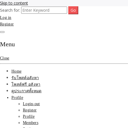
Skip to content
Search for:
รับจ้างโพสขายบ้าน ที่ดิน ไม่มีค่านายหน้า กับบริษัท SEO-AI เน้นติดหน้า
รับจ้างโพสขายบ้าน ที่ดิน
Log in
แรก บริการโพสต์ โปรโมท รับจ้างทำโฆษณา ราคาถูก เว็บขายบ้าน รับโพ
สอสังหา ติดหน้าแรกกูเกิ้ล ทีมงาน บริํษัทใหญ่ รับประกันผลงาน ที่เดียวใน
Register
ติดAI SEO กับบริษัทใหญ่
เมืองไทย ช่วยคุณขายบ้าน อสังหา สินค้าได้จริงๆ ราคาถูกและดี มีอยู่จริง
รับจ้างทำโฆษณา สินค้า
Menu
บ้านที่ดิน ราคา ถูกและดี
Close
ที่สุด บริการ โปรโมท
Home
โฆษณารับโพสอสังหา ทีม
รับโพสต์อสังหา
โพสต์ฟรี อสังหา
งาน บริํษัทใหญ่ เว็บขาย
ดูประกาศทั้งหมด
Profile
บ้าน คุณภาพอันดับ1
Login-out
Register
SEOขายบ้าน
Profile
Members