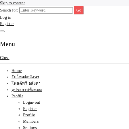
Skip to content
Search for:
รับจ้างโพสขายบ้าน ที่ดิน
รับจ้างโพสขายบ้าน ที่ดิน ไม่มีค่านายหน้า กับบริษัท SEO-AI เน้นติดหน้า
Log in
แรก บริการโพสต์ โปรโมท รับจ้างทำโฆษณา ราคาถูก เว็บขายบ้าน รับโพ
Register
สอสังหา ติดหน้าแรกกูเกิ้ล ทีมงาน บริํษัทใหญ่ รับประกันผลงาน ที่เดียวใน
ติดAI SEO กับบริษัทใหญ่
เมืองไทย ช่วยคุณขายบ้าน อสังหา สินค้าได้จริงๆ ราคาถูกและดี มีอยู่จริง
รับจ้างทำโฆษณา สินค้า
Menu
บ้านที่ดิน ราคา ถูกและดี
Close
ที่สุด บริการ โปรโมท
Home
รับโพสต์อสังหา
โฆษณารับโพสอสังหา ทีม
โพสต์ฟรี อสังหา
ดูประกาศทั้งหมด
งาน บริํษัทใหญ่ เว็บขาย
Profile
Login-out
บ้าน คุณภาพอันดับ1
Register
Profile
SEOขายบ้าน
Members
Settings