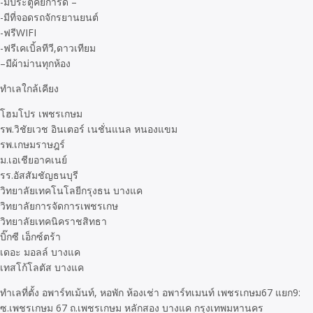
-มีประตูคีย์การ์ด –
-มีที่จอดรถจักรยานยนต์
-ฟรีWIFI
-ฟรีเคเบิ้ลทีวี,ดาวเทียม
–มีผ้าม่านทุกห้อง
ทําเลใกล้เคียง
โฮมโปร เพชรเกษม
รพ.วิชัยเวช อินเตอร์ เนชั่นแนล หนองแขม
รพ.เกษมราษฎร์
ม.เอเชียอาคเนย์
รร.อัสสัมชัญธนบุรี
วิทยาลัยเทคโนโลยีกรุงธน บางแค
วิทยาลัยการจัดการเพชรเกษ
วิทยาลัยเทคนิคราชสิทธา
บิ๊กซี เอ็กซ์ตร้า
เดอะ มอลล์ บางแค
เทสโก้โลตัส บางแค
ทำเลที่ตั้ง อพาร์ทเม้นท์, หอพัก ห้องเช่า อพาร์ทเมนท์ เพชรเกษม67 แยก9:
ซ.เพชรเกษม 67 ถ.เพชรเกษม หลักสอง บางแค กรุงเทพมหานคร