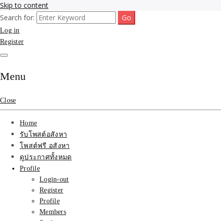
Skip to content
Search for:
รับจ้างโพสขายบ้าน ที่ดิน ไม่มีค่านายหน้า กับบริษัท SEO-AI เน้นติดหน้า
รับจ้างโพสขายบ้าน ที่ดิน
Log in
แรก บริการโพสต์ โปรโมท รับจ้างทำโฆษณา ราคาถูก เว็บขายบ้าน รับโพ
สอสังหา ติดหน้าแรกกูเกิ้ล ทีมงาน บริํษัทใหญ่ รับประกันผลงาน ที่เดียวใน
Register
ติดAI SEO กับบริษัทใหญ่
เมืองไทย ช่วยคุณขายบ้าน อสังหา สินค้าได้จริงๆ ราคาถูกและดี มีอยู่จริง
รับจ้างทำโฆษณา สินค้า
Menu
บ้านที่ดิน ราคา ถูกและดี
Close
ที่สุด บริการ โปรโมท
Home
โฆษณารับโพสอสังหา ทีม
รับโพสต์อสังหา
โพสต์ฟรี อสังหา
งาน บริํษัทใหญ่ เว็บขาย
ดูประกาศทั้งหมด
Profile
บ้าน คุณภาพอันดับ1
Login-out
Register
SEOขายบ้าน
Profile
Members