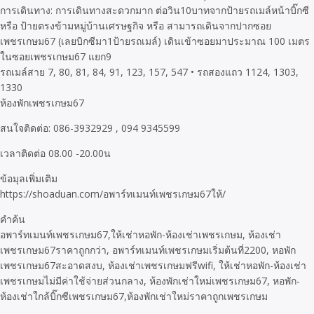
การเดินทาง: การเดินทางสะดวกมาก ต่อวิน10บาทจากป้ายรถเมล์หน้าบิ๊กซี
หรือ ป้ายตรงข้ามหมู่บ้านเศรษฐกิจ หรือ สามารถเดินจากปากซอย
เพชรเกษม67 (เลยบิกซีมา1ป้ายรถเมล์) เดินเข้าซอยมาประมาณ 100 เมตร
ในซอยเพชรเกษม67 แยก9
รถเมล์สาย 7, 80, 81, 84, 91, 123, 157, 547 • รถสองแถว 1124, 1303,
1330
ห้องพักเพชรเกษม67
สนใจติดต่อ: 086-3932929 , 094 9345599
เวลาติดต่อ 08.00 -20.00น
ข้อมุลเพิ่มเติม
https://shoaduan.com/อพาร์ทเมนท์เพชรเกษม67ให้/
คำค้น
อพาร์ทเมนท์เพชรเกษม67,ให้เช่าหอพัก-ห้องเช่าเพชรเกษม, ห้องเช่า
เพชรเกษม67ราคาถูกกว่า, อพาร์ทเมนท์เพชรเกษมเริ่มต้นที่2200, หอพัก
เพชรเกษม67สะอาดสงบ, ห้องเช่าเพชรเกษมฟรีwifi, ให้เช่าหอพัก-ห้องเช่า
เพชรเกษมไม่มีค่าใช้จ่ายส่วนกลาง, ห้องพักเช่าใหม่เพชรเกษม67, หอพัก-
ห้องเช่าใกล้บิ๊กซีเพชรเกษม67,ห้องพักเช่าใหม่ราคาถูกเพชรเกษม