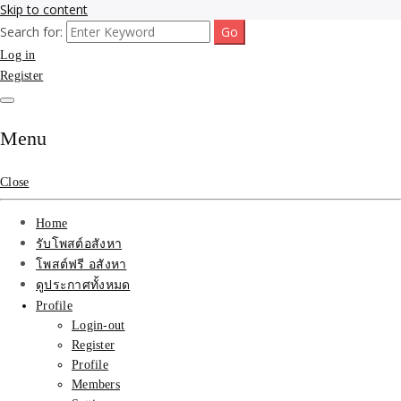
Skip to content
Search for:
รับจ้างโพสขายบ้าน ที่ดิน ไม่มีค่านายหน้า กับบริษัท SEO-AI เน้นติดหน้า
รับจ้างโพสขายบ้าน ที่ดิน
Log in
แรก บริการโพสต์ โปรโมท รับจ้างทำโฆษณา ราคาถูก เว็บขายบ้าน รับโพ
สอสังหา ติดหน้าแรกกูเกิ้ล ทีมงาน บริํษัทใหญ่ รับประกันผลงาน ที่เดียวใน
Register
ติดAI SEO กับบริษัทใหญ่
เมืองไทย ช่วยคุณขายบ้าน อสังหา สินค้าได้จริงๆ ราคาถูกและดี มีอยู่จริง
รับจ้างทำโฆษณา สินค้า
Menu
บ้านที่ดิน ราคา ถูกและดี
Close
ที่สุด บริการ โปรโมท
Home
โฆษณารับโพสอสังหา ทีม
รับโพสต์อสังหา
โพสต์ฟรี อสังหา
งาน บริํษัทใหญ่ เว็บขาย
ดูประกาศทั้งหมด
Profile
บ้าน คุณภาพอันดับ1
Login-out
Register
SEOขายบ้าน
Profile
Members