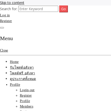
Skip to content
Search for:
รับจ้างโพสขายบ้าน ที่ดิน ไม่มีค่านายหน้า กับบริษัท SEO-AI เน้นติดหน้า
รับจ้างโพสขายบ้าน ที่ดิน
Log in
แรก บริการโพสต์ โปรโมท รับจ้างทำโฆษณา ราคาถูก เว็บขายบ้าน รับโพ
สอสังหา ติดหน้าแรกกูเกิ้ล ทีมงาน บริํษัทใหญ่ รับประกันผลงาน ที่เดียวใน
Register
ติดAI SEO กับบริษัทใหญ่
เมืองไทย ช่วยคุณขายบ้าน อสังหา สินค้าได้จริงๆ ราคาถูกและดี มีอยู่จริง
รับจ้างทำโฆษณา สินค้า
Menu
บ้านที่ดิน ราคา ถูกและดี
Close
ที่สุด บริการ โปรโมท
Home
โฆษณารับโพสอสังหา ทีม
รับโพสต์อสังหา
โพสต์ฟรี อสังหา
งาน บริํษัทใหญ่ เว็บขาย
ดูประกาศทั้งหมด
Profile
บ้าน คุณภาพอันดับ1
Login-out
Register
SEOขายบ้าน
Profile
Members