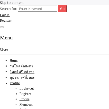
Skip to content
Search for:
รับจ้างโพสขายบ้าน ที่ดิน ไม่มีค่านายหน้า กับบริษัท SEO-AI เน้นติดหน้า
รับจ้างโพสขายบ้าน ที่ดิน
Log in
แรก บริการโพสต์ โปรโมท รับจ้างทำโฆษณา ราคาถูก เว็บขายบ้าน รับโพ
สอสังหา ติดหน้าแรกกูเกิ้ล ทีมงาน บริํษัทใหญ่ รับประกันผลงาน ที่เดียวใน
Register
ติดAI SEO กับบริษัทใหญ่
เมืองไทย ช่วยคุณขายบ้าน อสังหา สินค้าได้จริงๆ ราคาถูกและดี มีอยู่จริง
รับจ้างทำโฆษณา สินค้า
Menu
บ้านที่ดิน ราคา ถูกและดี
Close
ที่สุด บริการ โปรโมท
Home
โฆษณารับโพสอสังหา ทีม
รับโพสต์อสังหา
โพสต์ฟรี อสังหา
งาน บริํษัทใหญ่ เว็บขาย
ดูประกาศทั้งหมด
Profile
บ้าน คุณภาพอันดับ1
Login-out
Register
SEOขายบ้าน
Profile
Members