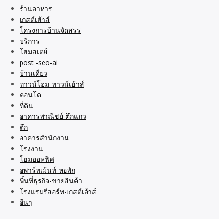
ร้านอาหาร
เกสต์เฮ้าส์
โครงการบ้านจัดสรร
บริการ
โฮมสเตย์
post -seo-ai
บ้านเดี่ยว
ทาวน์โฮม-ทาวน์เฮ้าส์
คอนโด
ที่ดิน
อาคารพาณิชย์-ตึกแถว
ตึก
อาคารสำนักงาน
โรงงาน
โฮมออฟฟิศ
อพาร์ทเม้นท์-หอพัก
พิ้นที่ธุรกิจ-ขายสินค้า
โรงแรมรีสอร์ท-เกสต์เอ้าส์
อื่นๆ