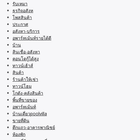
รับเหมา
ธุรกิจอสังห
โพสสินค้า
ประกาศ
อสังหา-บริการ
อพาร์ทเม้นท์รายได้ดี
บ้าน
สินเชื่อ-อสังหา
คอนโดกู้ได้สูง
ทาวน์เฮ้าส์
สินค้า
ร้านค้าให้เช่า
ทาวน์โฮม
โกดัง-คลังสินค้า
พิ้นที่ขายของ
อพาร์ทเม้นท์
บ้านเดี่ยวpoolvilla
ขายที่ดิน
ตึกแถว-อาคารพาณิชย์
ห้องพัก