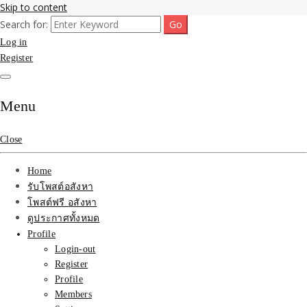
Skip to content
Search for:
รับจ้างโพสขายบ้าน ที่ดิน ไม่มีค่านายหน้า กับบริษัท SEO-AI เน้นติดหน้า
รับจ้างโพสขายบ้าน ที่ดิน
Log in
แรก บริการโพสต์ โปรโมท รับจ้างทำโฆษณา ราคาถูก เว็บขายบ้าน รับโพ
สอสังหา ติดหน้าแรกกูเกิ้ล ทีมงาน บริํษัทใหญ่ รับประกันผลงาน ที่เดียวใน
Register
ติดAI SEO กับบริษัทใหญ่
เมืองไทย ช่วยคุณขายบ้าน อสังหา สินค้าได้จริงๆ ราคาถูกและดี มีอยู่จริง
รับจ้างทำโฆษณา สินค้า
Menu
บ้านที่ดิน ราคา ถูกและดี
Close
ที่สุด บริการ โปรโมท
Home
โฆษณารับโพสอสังหา ทีม
รับโพสต์อสังหา
โพสต์ฟรี อสังหา
งาน บริํษัทใหญ่ เว็บขาย
ดูประกาศทั้งหมด
Profile
บ้าน คุณภาพอันดับ1
Login-out
Register
SEOขายบ้าน
Profile
Members