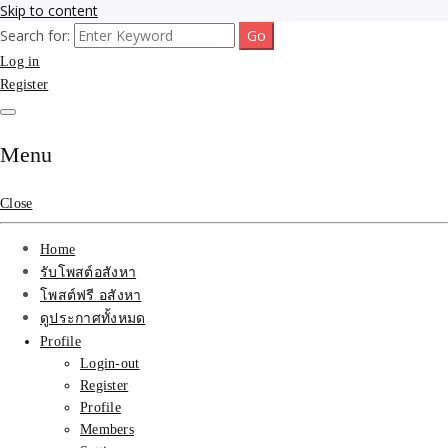
Skip to content
Search for:
รับจ้างโพสขายบ้าน ที่ดิน ไม่มีค่านายหน้า กับบริษัท SEO-AI เน้นติดหน้า
รับจ้างโพสขายบ้าน ที่ดิน
Log in
แรก บริการโพสต์ โปรโมท รับจ้างทำโฆษณา ราคาถูก เว็บขายบ้าน รับโพ
สอสังหา ติดหน้าแรกกูเกิ้ล ทีมงาน บริํษัทใหญ่ รับประกันผลงาน ที่เดียวใน
Register
ติดAI SEO กับบริษัทใหญ่
เมืองไทย ช่วยคุณขายบ้าน อสังหา สินค้าได้จริงๆ ราคาถูกและดี มีอยู่จริง
รับจ้างทำโฆษณา สินค้า
Menu
บ้านที่ดิน ราคา ถูกและดี
Close
ที่สุด บริการ โปรโมท
Home
โฆษณารับโพสอสังหา ทีม
รับโพสต์อสังหา
โพสต์ฟรี อสังหา
งาน บริํษัทใหญ่ เว็บขาย
ดูประกาศทั้งหมด
Profile
บ้าน คุณภาพอันดับ1
Login-out
Register
SEOขายบ้าน
Profile
Members