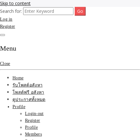
Skip to content
Search for:
รับจ้างโพสขายบ้าน ที่ดิน ไม่มีค่านายหน้า กับบริษัท SEO-AI เน้นติดหน้า
รับจ้างโพสขายบ้าน ที่ดิน
Log in
แรก บริการโพสต์ โปรโมท รับจ้างทำโฆษณา ราคาถูก เว็บขายบ้าน รับโพ
สอสังหา ติดหน้าแรกกูเกิ้ล ทีมงาน บริํษัทใหญ่ รับประกันผลงาน ที่เดียวใน
Register
ติดAI SEO กับบริษัทใหญ่
เมืองไทย ช่วยคุณขายบ้าน อสังหา สินค้าได้จริงๆ ราคาถูกและดี มีอยู่จริง
รับจ้างทำโฆษณา สินค้า
Menu
บ้านที่ดิน ราคา ถูกและดี
Close
ที่สุด บริการ โปรโมท
Home
โฆษณารับโพสอสังหา ทีม
รับโพสต์อสังหา
โพสต์ฟรี อสังหา
งาน บริํษัทใหญ่ เว็บขาย
ดูประกาศทั้งหมด
Profile
บ้าน คุณภาพอันดับ1
Login-out
Register
SEOขายบ้าน
Profile
Members