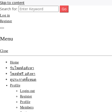
Skip to content
Search for:
รับจ้างโพสขายบ้าน ที่ดิน ไม่มีค่านายหน้า กับบริษัท SEO-AI เน้นติดหน้า
รับจ้างโพสขายบ้าน ที่ดิน
Log in
แรก บริการโพสต์ โปรโมท รับจ้างทำโฆษณา ราคาถูก เว็บขายบ้าน รับโพ
สอสังหา ติดหน้าแรกกูเกิ้ล ทีมงาน บริํษัทใหญ่ รับประกันผลงาน ที่เดียวใน
Register
ติดAI SEO กับบริษัทใหญ่
เมืองไทย ช่วยคุณขายบ้าน อสังหา สินค้าได้จริงๆ ราคาถูกและดี มีอยู่จริง
รับจ้างทำโฆษณา สินค้า
Menu
บ้านที่ดิน ราคา ถูกและดี
Close
ที่สุด บริการ โปรโมท
Home
โฆษณารับโพสอสังหา ทีม
รับโพสต์อสังหา
โพสต์ฟรี อสังหา
งาน บริํษัทใหญ่ เว็บขาย
ดูประกาศทั้งหมด
Profile
บ้าน คุณภาพอันดับ1
Login-out
Register
SEOขายบ้าน
Profile
Members