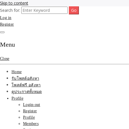
Skip to content
Search for:
รับจ้างโพสขายบ้าน ที่ดิน ไม่มีค่านายหน้า กับบริษัท SEO-AI เน้นติดหน้า
รับจ้างโพสขายบ้าน ที่ดิน
Log in
แรก บริการโพสต์ โปรโมท รับจ้างทำโฆษณา ราคาถูก เว็บขายบ้าน รับโพ
สอสังหา ติดหน้าแรกกูเกิ้ล ทีมงาน บริํษัทใหญ่ รับประกันผลงาน ที่เดียวใน
Register
ติดAI SEO กับบริษัทใหญ่
เมืองไทย ช่วยคุณขายบ้าน อสังหา สินค้าได้จริงๆ ราคาถูกและดี มีอยู่จริง
รับจ้างทำโฆษณา สินค้า
Menu
บ้านที่ดิน ราคา ถูกและดี
Close
ที่สุด บริการ โปรโมท
Home
โฆษณารับโพสอสังหา ทีม
รับโพสต์อสังหา
โพสต์ฟรี อสังหา
งาน บริํษัทใหญ่ เว็บขาย
ดูประกาศทั้งหมด
Profile
บ้าน คุณภาพอันดับ1
Login-out
Register
SEOขายบ้าน
Profile
Members