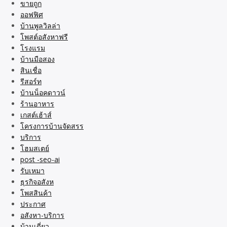
ขายถูก
ออฟฟิศ
บ้านพูลวิลล่า
โพสต์อสังหาฟรี
โรงแรม
บ้านมือสอง
สินเชื่อ
รีสอร์ท
บ้านน็อคดาวน์
ร้านอาหาร
เกสต์เฮ้าส์
โครงการบ้านจัดสรร
บริการ
โฮมสเตย์
post -seo-ai
รับเหมา
ธุรกิจอสังห
โพสสินค้า
ประกาศ
อสังหา-บริการ
บ้านเดี่ยว